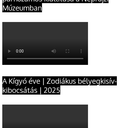
Múzeumban
A Kígyó éve | Zodiákus bélyegkisív-
kibocsátás | 2025