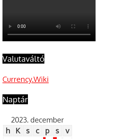
Valutaváltó
Currency.Wiki
Naptár
2023. december
h
K
s
c
p
s
v