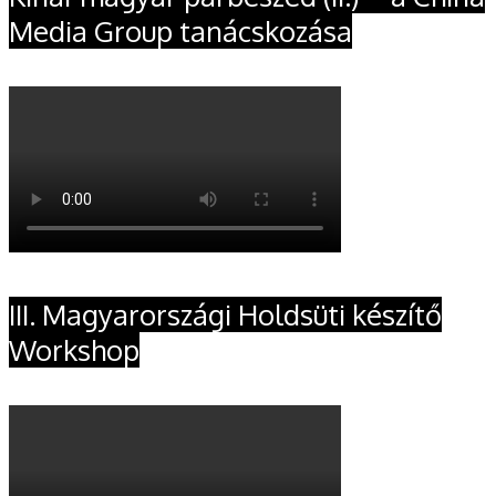
Media Group tanácskozása
III. Magyarországi Holdsüti készítő
Workshop