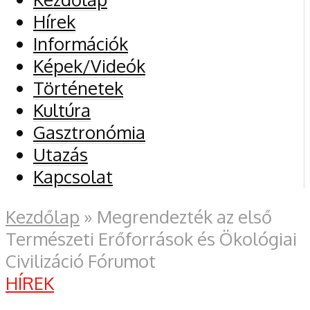
Hírek
Információk
Képek/Videók
Történetek
Kultúra
Gasztronómia
Utazás
Kapcsolat
Kezdőlap
»
Megrendezték az első
Természeti Erőforrások és Ökológiai
Civilizáció Fórumot
HÍREK