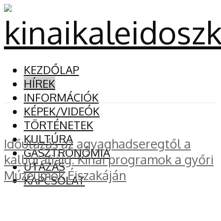
KEZDŐLAP
HÍREK
INFORMÁCIÓK
KÉPEK/VIDEÓK
TÖRTÉNETEK
KULTÚRA
Időutazás az agyaghadseregtől a
GASZTRONÓMIA
kalligráfiáig: Kínai programok a győri
UTAZÁS
Múzeumok Éjszakáján
KAPCSOLAT