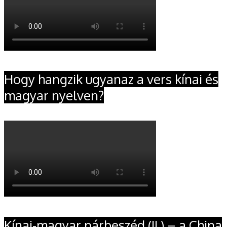
Hogy hangzik ugyanaz a vers kínai és
magyar nyelven?
Kínai-magyar párbeszéd (II.) – a China