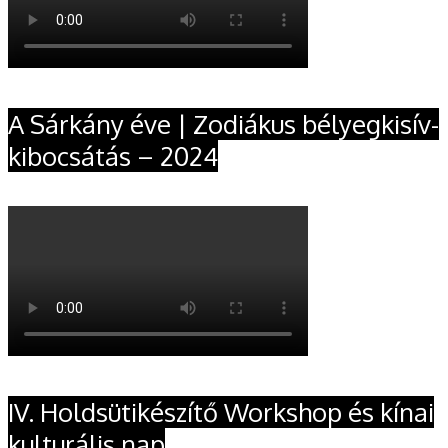
A Sárkány éve | Zodiákus bélyegkisív-
kibocsátás – 2024
IV. Holdsütikészítő Workshop és kínai
kulturális nap