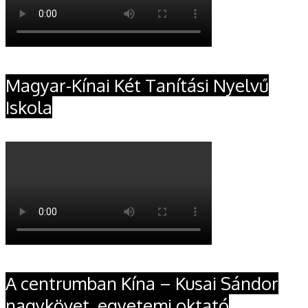
Magyar-Kínai Két Tanítási Nyelvű
Iskola
A centrumban Kína – Kusai Sándor
nagykövet, egyetemi oktató