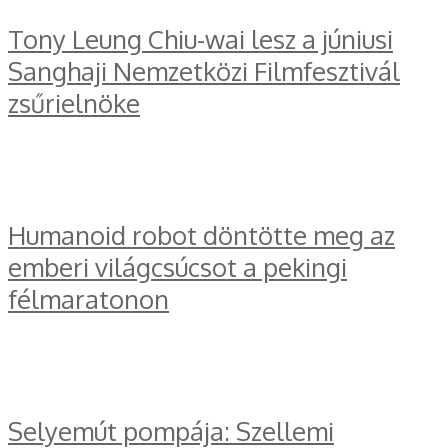
Tony Leung Chiu-wai lesz a júniusi
Sanghaji Nemzetközi Filmfesztivál
zsűrielnöke
Humanoid robot döntötte meg az
emberi világcsúcsot a pekingi
félmaratonon
Selyemút pompája: Szellemi