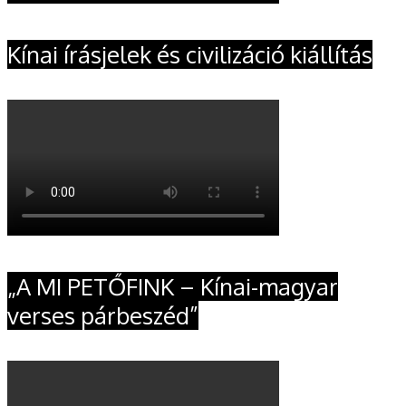
Kínai írásjelek és civilizáció kiállítás
„A MI PETŐFINK – Kínai-magyar
verses párbeszéd”