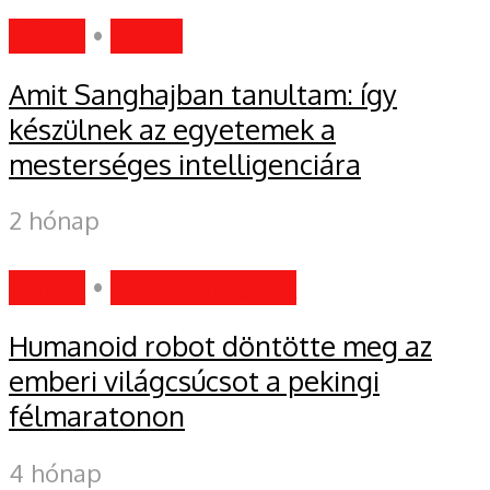
HÍREK
•
MIND
Amit Sanghajban tanultam: így
készülnek az egyetemek a
mesterséges intelligenciára
2 hónap
HÍREK
•
INFORMÁCIÓK
Humanoid robot döntötte meg az
emberi világcsúcsot a pekingi
félmaratonon
4 hónap