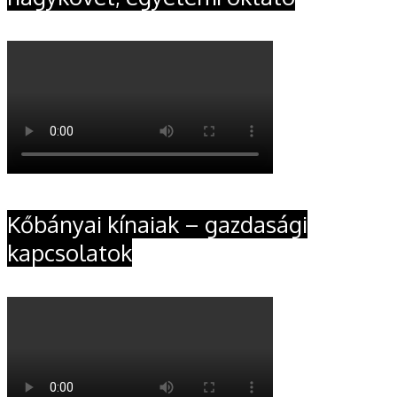
Kőbányai kínaiak – gazdasági
kapcsolatok