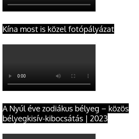
Kína most is közel fotópályázat
A Nyúl éve zodiákus bélyeg – közös
bélyegkisív-kibocsátás | 2023