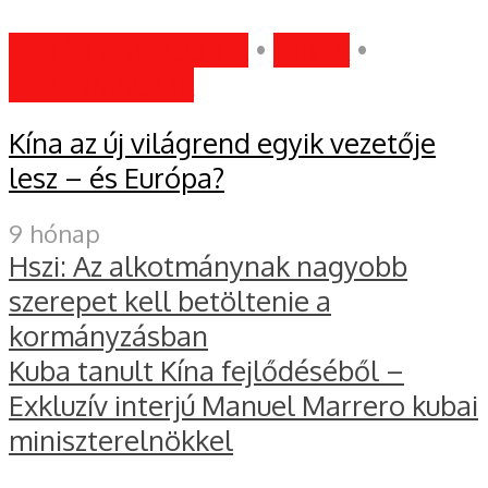
EGYÉB KATEGÓRIA
•
HÍREK
•
INFORMÁCIÓK
Kína az új világrend egyik vezetője
lesz – és Európa?
9 hónap
Hszi: Az alkotmánynak nagyobb
szerepet kell betöltenie a
kormányzásban
Kuba tanult Kína fejlődéséből –
Exkluzív interjú Manuel Marrero kubai
miniszterelnökkel