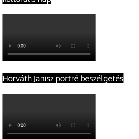
Horváth Janisz portré beszélgetés