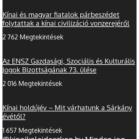
Kínai és magyar fiatalok párbeszédet
folytattak a kínai civilizáció vonzerejéről
2 762 Megtekintések
Az ENSZ Gazdasági, Szociális és Kulturális
Jogok Bizottságának 73. ülése
2 016 Megtekintések
Kínai holdújév – Mit várhatunk a Sárkány
évétől?
1 657 Megtekintések