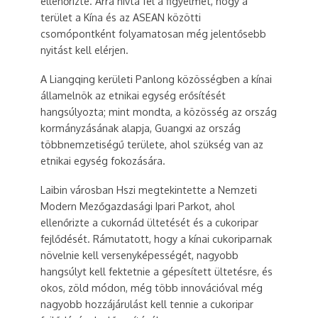
ellenőrizte. Arra hívta fel a figyelmet, hogy a
terület a Kína és az ASEAN közötti
csomópontként folyamatosan még jelentősebb
nyitást kell elérjen.
A Liangqing kerületi Panlong közösségben a kínai
államelnök az etnikai egység erősítését
hangsúlyozta; mint mondta, a közösség az ország
kormányzásának alapja, Guangxi az ország
többnemzetiségű területe, ahol szükség van az
etnikai egység fokozására.
Laibin városban Hszi megtekintette a Nemzeti
Modern Mezőgazdasági Ipari Parkot, ahol
ellenőrizte a cukornád ültetését és a cukoripar
fejlődését. Rámutatott, hogy a kínai cukoriparnak
növelnie kell versenyképességét, nagyobb
hangsúlyt kell fektetnie a gépesített ültetésre, és
okos, zöld módon, még több innovációval még
nagyobb hozzájárulást kell tennie a cukoripar