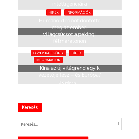
intelligenciára
2 hónap
HÍREK
INFORMÁCIÓK
Humanoid robot döntötte
meg az emberi
világcsúcsot a pekingi
félmaratonon
4 hónap
EGYÉB KATEGÓRIA
HÍREK
INFORMÁCIÓK
Kína az új világrend egyik
vezetője lesz – és Európa?
9 hónap
Keresés