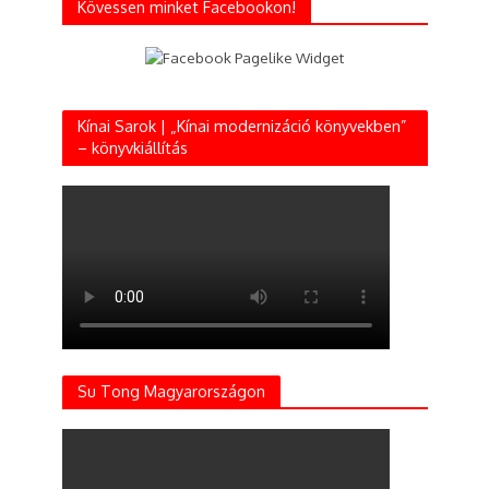
Kövessen minket Facebookon!
Kínai Sarok | „Kínai modernizáció könyvekben”
– könyvkiállítás
Su Tong Magyarországon