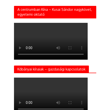
A centrumban Kína – Kusai Sándor nagykövet,
egyetemi oktató
Kőbányai kínaiak – gazdasági kapcsolatok