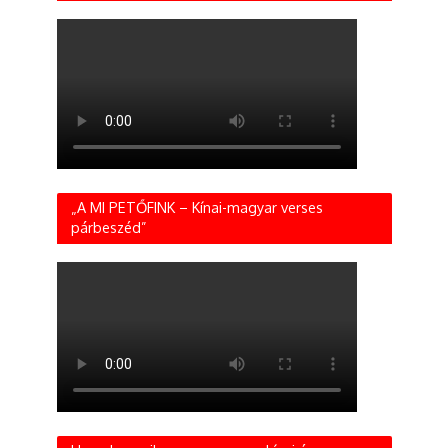
„A MI PETŐFINK – Kínai-magyar verses
párbeszéd”