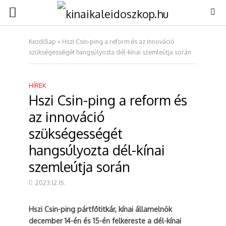
Kezdőlap
»
Hszi Csin-ping a reform és az innováció
szükségességét hangsúlyozta dél-kínai szemleútja során
HÍREK
Hszi Csin-ping a reform és
az innováció
szükségességét
hangsúlyozta dél-kínai
szemleútja során
2023.12.15.
Hszi Csin-ping pártfőtitkár, kínai államelnök
december 14-én és 15-én felkereste a dél-kínai