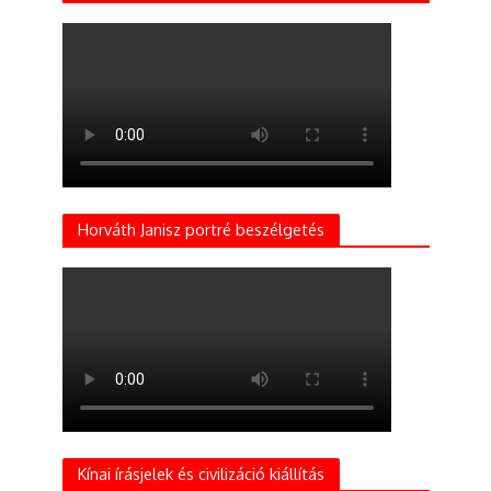
Horváth Janisz portré beszélgetés
Kínai írásjelek és civilizáció kiállítás