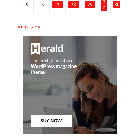
3
25
26
27
28
29
31
0
« nov
jan »