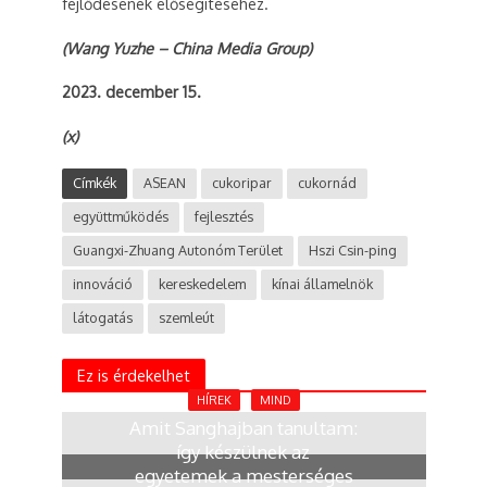
fejlődésének elősegítéséhez.
(Wang Yuzhe – China Media Group)
2023. december 15.
(x)
Címkék
ASEAN
cukoripar
cukornád
együttműködés
fejlesztés
Guangxi-Zhuang Autonóm Terület
Hszi Csin-ping
innováció
kereskedelem
kínai államelnök
látogatás
szemleút
Ez is érdekelhet
HÍREK
MIND
Amit Sanghajban tanultam:
így készülnek az
egyetemek a mesterséges