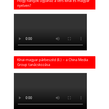
Hogy hangzik ugyanaz a vers kínai és magyar
nyelven?
Kínai-magyar párbeszéd (II.) – a China Media
Group tanácskozása