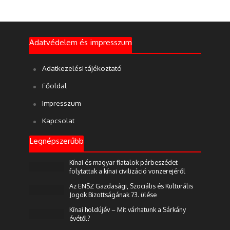
Adatvédelem és impresszum
Adatkezelési tájékoztató
Főoldal
Impresszum
Kapcsolat
Legnépszerűbb
Kínai és magyar fiatalok párbeszédet
folytattak a kínai civilizáció vonzerejéről
Az ENSZ Gazdasági, Szociális és Kulturális
Jogok Bizottságának 73. ülése
Kínai holdújév – Mit várhatunk a Sárkány
évétől?