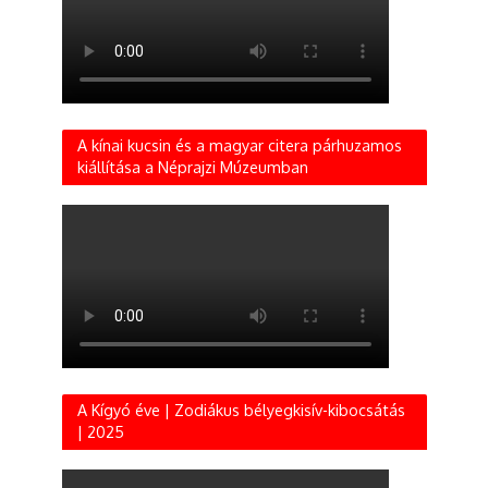
A kínai kucsin és a magyar citera párhuzamos
kiállítása a Néprajzi Múzeumban
A Kígyó éve | Zodiákus bélyegkisív-kibocsátás
| 2025