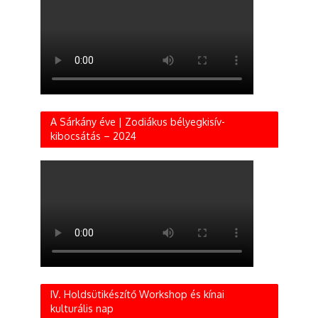
A Sárkány éve | Zodiákus bélyegkisív-
kibocsátás – 2024
IV. Holdsütikészítő Workshop és kínai
kulturális nap