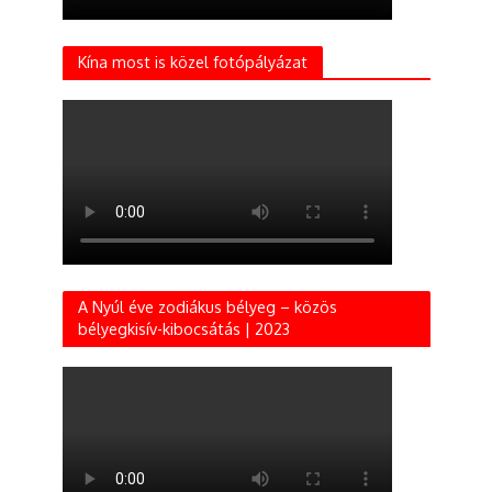
Kína most is közel fotópályázat
A Nyúl éve zodiákus bélyeg – közös
bélyegkisív-kibocsátás | 2023