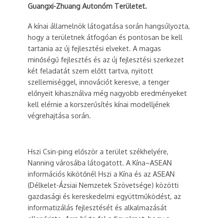
Guangxi-Zhuang Autonóm Területet.
A kínai államelnök látogatása során hangsúlyozta,
hogy a területnek átfogóan és pontosan be kell
tartania az új fejlesztési elveket. A magas
minőségű fejlesztés és az új fejlesztési szerkezet
két feladatát szem előtt tartva, nyitott
szellemiséggel, innovációt keresve, a tenger
előnyeit kihasználva még nagyobb eredményeket
kell elérnie a korszerűsítés kínai modelljének
végrehajtása során.
Hszi Csin-ping először a terület székhelyére,
Nanning városába látogatott. A Kína–ASEAN
információs kikötőnél Hszi a Kína és az ASEAN
(Délkelet-Ázsiai Nemzetek Szövetsége) közötti
gazdasági és kereskedelmi együttműködést, az
informatizálás fejlesztését és alkalmazását