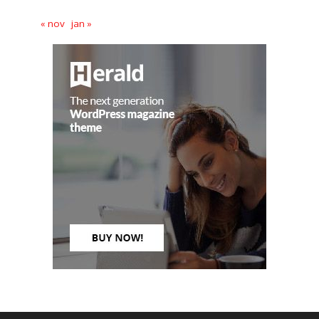
« nov
jan »