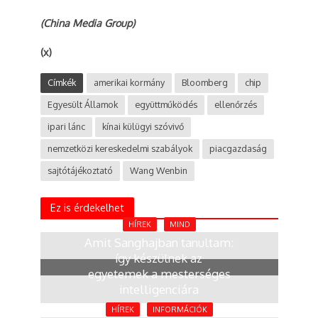
(China Media Group)
(x)
Címkék
amerikai kormány
Bloomberg
chip
Egyesült Államok
együttműködés
ellenőrzés
ipari lánc
kínai külügyi szóvivő
nemzetközi kereskedelmi szabályok
piacgazdaság
sajtótájékoztató
Wang Wenbin
Ez is érdekelhet
HÍREK
MIND
Amit Sanghajban tanultam:
így készülnek az
egyetemek a mesterséges
intelligenciára
2 hónap
HÍREK
INFORMÁCIÓK