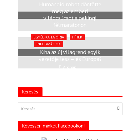
Humanoid robot döntötte
meg az emberi
világcsúcsot a pekingi
félmaratonon
4 hónap
EGYÉB KATEGÓRIA
HÍREK
INFORMÁCIÓK
Kína az új világrend egyik
vezetője lesz – és Európa?
9 hónap
Keresés
Kövessen minket Facebookon!