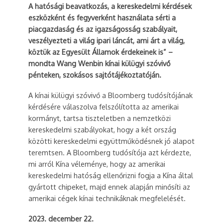
A hatósági beavatkozás, a kereskedelmi kérdések
eszközként és fegyverként használata sérti a
piacgazdaság és az igazságosság szabályait,
veszélyezteti a világ ipari láncát, ami árt a világ,
köztük az Egyesült Államok érdekeinek is” –
mondta Wang Wenbin kínai külügyi szóvivő
pénteken, szokásos sajtótájékoztatóján.
A kínai külügyi szóvivő a Bloomberg tudósítójának
kérdésére válaszolva felszólította az amerikai
kormányt, tartsa tiszteletben a nemzetközi
kereskedelmi szabályokat, hogy a két ország
közötti kereskedelmi együttműködésnek jó alapot
teremtsen. A Bloomberg tudósítója azt kérdezte,
mi arról Kína véleménye, hogy az amerikai
kereskedelmi hatóság ellenőrizni fogja a Kína által
gyártott chipeket, majd ennek alapján minősíti az
amerikai cégek kínai technikáknak megfelelését.
2023. december 22.