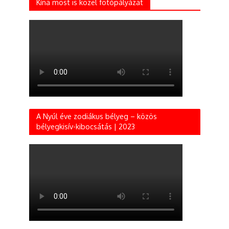
Kína most is közel fotópályázat
A Nyúl éve zodiákus bélyeg – közös
bélyegkisív-kibocsátás | 2023