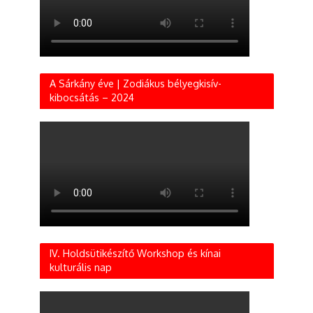
A Sárkány éve | Zodiákus bélyegkisív-
kibocsátás – 2024
IV. Holdsütikészítő Workshop és kínai
kulturális nap