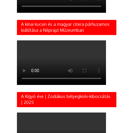
A kínai kucsin és a magyar citera párhuzamos
kiállítása a Néprajzi Múzeumban
A Kígyó éve | Zodiákus bélyegkisív-kibocsátás
| 2025