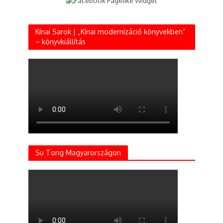
Kínai Sarok | „Kínai modernizáció könyvekben”
– könyvkiállítás
Su Tong Magyarországon