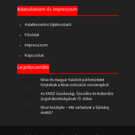
Adatvédelem és impresszum
Adatkezelési tájékoztató
Főoldal
Impresszum
Kapcsolat
Legnépszerűbb
Kínai és magyar fiatalok párbeszédet
folytattak a kínai civilizáció vonzerejéről
Az ENSZ Gazdasági, Szociális és Kulturális
Jogok Bizottságának 73. ülése
Kínai holdújév – Mit várhatunk a Sárkány
évétől?