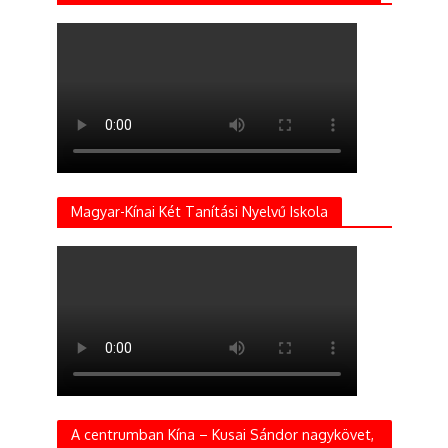
Magyar-Kínai Két Tanítási Nyelvű Iskola
A centrumban Kína – Kusai Sándor nagykövet,