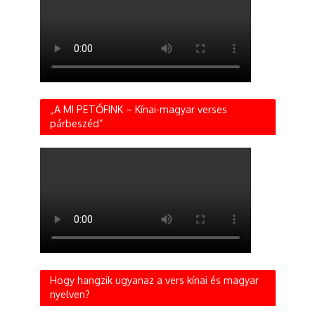
„A MI PETŐFINK – Kínai-magyar verses
párbeszéd”
Hogy hangzik ugyanaz a vers kínai és magyar
nyelven?