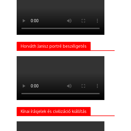
Horváth Janisz portré beszélgetés
Kínai írásjelek és civilizáció kiállítás