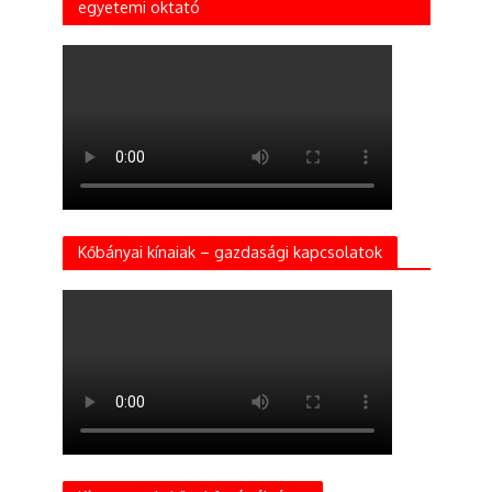
egyetemi oktató
Kőbányai kínaiak – gazdasági kapcsolatok