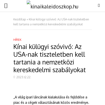
Kezdőlap
»
Kínai külügyi szóvivő: Az USA-nak tiszteletben
kell tartania a nemzetközi kereskedelmi szabályokat
HÍREK
Kínai külügyi szóvivő: Az
USA-nak tiszteletben kell
tartania a nemzetközi
kereskedelmi szabályokat
2023.12.22.
„A világ ipari láncának kialakulása és fejlődése a
piac és a cégek választásának közös eredménye.