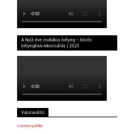
A Nyúl éve zodiákus bélyeg – közös
bélyegkisív-kibocsátás | 2023
Valutaváltó
Currency.Wiki