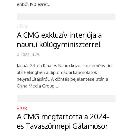
ebből 190 ezret...
HÍREK
A CMG exkluzív interjúja a
naurui külügyminiszterrel
2024.01.29.
Január 24-én Kína és Nauru közös közleményt írt
alá Pekingben a diplomáciai kapcsolatok
helyreállításáról. A döntés bejelentése után a
China Media Group...
HÍREK
A CMG megtartotta a 2024-
es Tavaszünnepi Gálaműsor