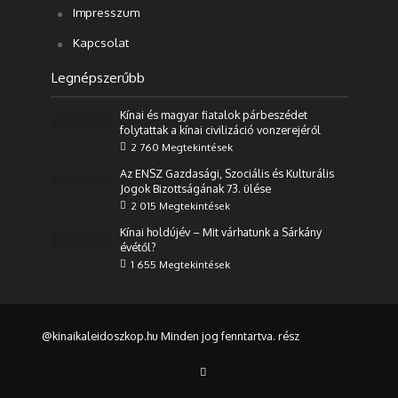
Impresszum
Kapcsolat
Legnépszerűbb
Kínai és magyar fiatalok párbeszédet
folytattak a kínai civilizáció vonzerejéről
2 760 Megtekintések
Az ENSZ Gazdasági, Szociális és Kulturális
Jogok Bizottságának 73. ülése
2 015 Megtekintések
Kínai holdújév – Mit várhatunk a Sárkány
évétől?
1 655 Megtekintések
@kinaikaleidoszkop.hu Minden jog fenntartva. rész