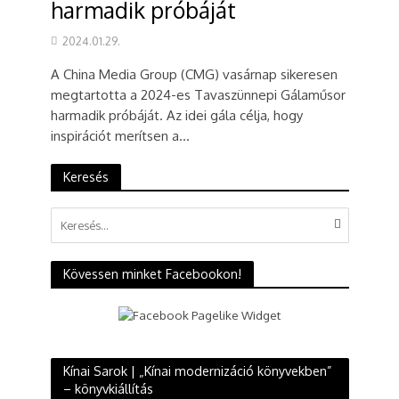
harmadik próbáját
2024.01.29.
A China Media Group (CMG) vasárnap sikeresen
megtartotta a 2024-es Tavaszünnepi Gálaműsor
harmadik próbáját. Az idei gála célja, hogy
inspirációt merítsen a...
Keresés
Kövessen minket Facebookon!
Kínai Sarok | „Kínai modernizáció könyvekben”
– könyvkiállítás