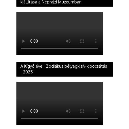
kiállítása a Néprajzi Múzeumban
A Kígyó éve | Zodiákus bélyegkisív-kibocsátás
| 2025