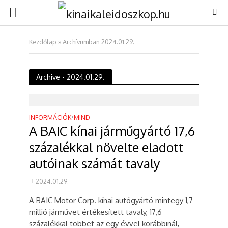
Kezdőlap
»
Archívumban 2024.01.29.
Archive - 2024.01.29.
INFORMÁCIÓK
•
MIND
A BAIC kínai járműgyártó 17,6
százalékkal növelte eladott
autóinak számát tavaly
2024.01.29.
A BAIC Motor Corp. kínai autógyártó mintegy 1,7
millió járművet értékesített tavaly, 17,6
százalékkal többet az egy évvel korábbinál,