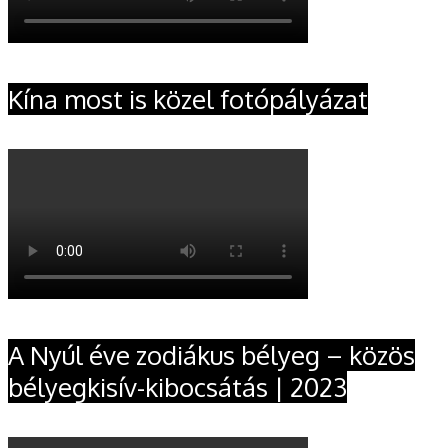
Kína most is közel fotópályázat
A Nyúl éve zodiákus bélyeg – közös
bélyegkisív-kibocsátás | 2023