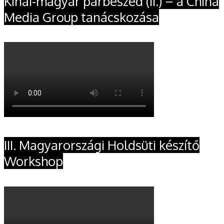
Kínai-magyar párbeszéd (II.) – a China
Media Group tanácskozása
III. Magyarországi Holdsüti készítő
Workshop