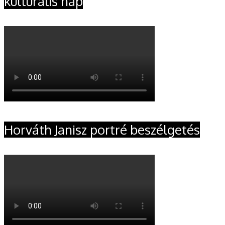
kulturális nap
Horváth Janisz portré beszélgetés