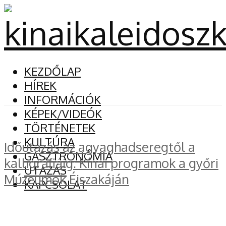
KEZDŐLAP
HÍREK
INFORMÁCIÓK
KÉPEK/VIDEÓK
TÖRTÉNETEK
KULTÚRA
Időutazás az agyaghadseregtől a
GASZTRONÓMIA
kalligráfiáig: Kínai programok a győri
UTAZÁS
Múzeumok Éjszakáján
KAPCSOLAT