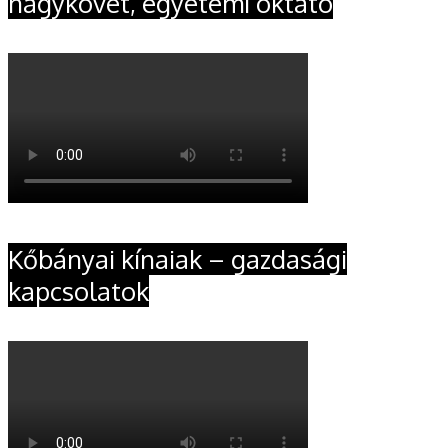
nagykövet, egyetemi oktató
Kőbányai kínaiak – gazdasági
kapcsolatok