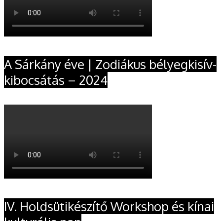
A Sárkány éve | Zodiákus bélyegkisív-
kibocsátás – 2024
IV. Holdsütikészítő Workshop és kínai