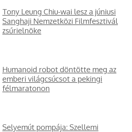
Tony Leung Chiu-wai lesz a júniusi
Sanghaji Nemzetközi Filmfesztivál
zsűrielnöke
Humanoid robot döntötte meg az
emberi világcsúcsot a pekingi
félmaratonon
Selyemút pompája: Szellemi