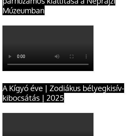
párhuzamos kiállítása a Néprajzi
Múzeumban
A Kígyó éve | Zodiákus bélyegkisív-
kibocsátás | 2025