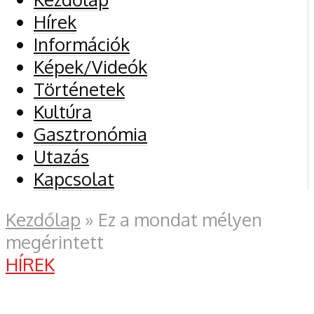
Hírek
Információk
Képek/Videók
Történetek
Kultúra
Gasztronómia
Utazás
Kapcsolat
Kezdőlap
»
Ez a mondat mélyen
megérintett
HÍREK