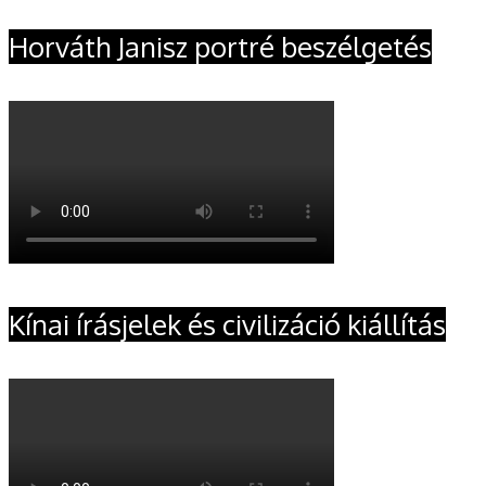
Horváth Janisz portré beszélgetés
Kínai írásjelek és civilizáció kiállítás