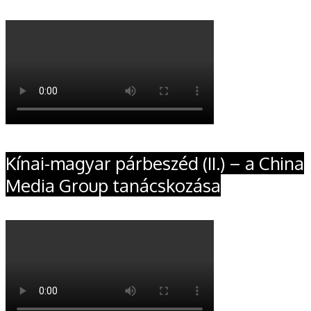
Kínai-magyar párbeszéd (II.) – a China
Media Group tanácskozása