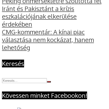
Peking önmérsékletre szólította fel
Iránt és Pakisztánt a krízis
eszkalációjának elkerülése
érdekében
CMG-kommentár: A kínai piac
választása nem kockázat, hanem
lehetőség
Keresés
Kövessen minket Facebookon!