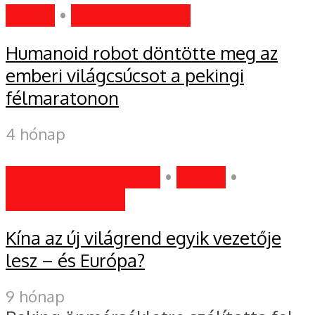
HÍREK
•
INFORMÁCIÓK
Humanoid robot döntötte meg az
emberi világcsúcsot a pekingi
félmaratonon
4 hónap
EGYÉB KATEGÓRIA
•
HÍREK
•
INFORMÁCIÓK
Kína az új világrend egyik vezetője
lesz – és Európa?
9 hónap