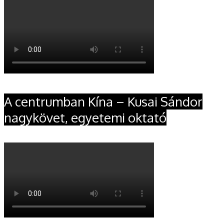
A centrumban Kína – Kusai Sándor
nagykövet, egyetemi oktató