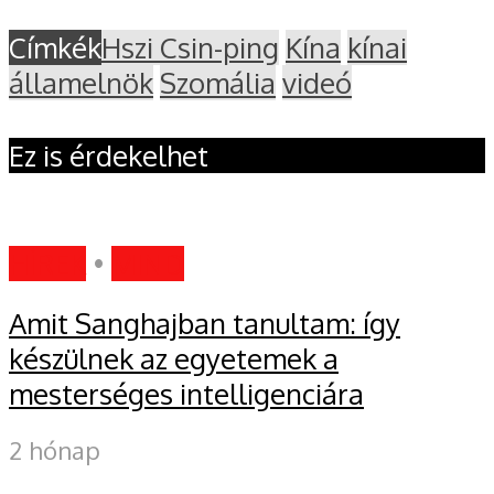
Címkék
Hszi Csin-ping
Kína
kínai
államelnök
Szomália
videó
Ez is érdekelhet
HÍREK
•
MIND
Amit Sanghajban tanultam: így
készülnek az egyetemek a
mesterséges intelligenciára
2 hónap