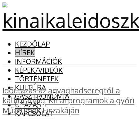
KEZDŐLAP
HÍREK
INFORMÁCIÓK
KÉPEK/VIDEÓK
TÖRTÉNETEK
KULTÚRA
Időutazás az agyaghadseregtől a
GASZTRONÓMIA
kalligráfiáig: Kínai programok a győri
UTAZÁS
Múzeumok Éjszakáján
KAPCSOLAT