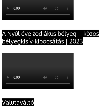
A Nyúl éve zodiákus bélyeg – közös
bélyegkisív-kibocsátás | 2023
Valutaváltó