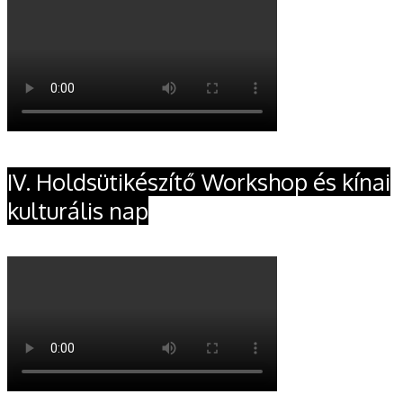
IV. Holdsütikészítő Workshop és kínai
kulturális nap