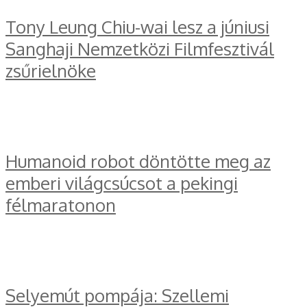
Tony Leung Chiu-wai lesz a júniusi
Sanghaji Nemzetközi Filmfesztivál
zsűrielnöke
Humanoid robot döntötte meg az
emberi világcsúcsot a pekingi
félmaratonon
Selyemút pompája: Szellemi