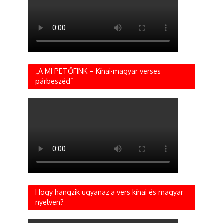
„A MI PETŐFINK – Kínai-magyar verses
párbeszéd”
Hogy hangzik ugyanaz a vers kínai és magyar
nyelven?