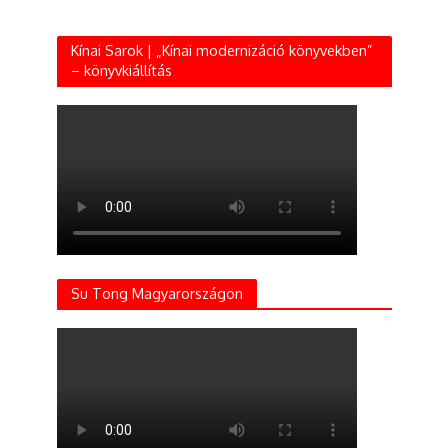
Kínai Sarok | „Kínai modernizáció könyvekben”
– könyvkiállítás
Su Tong Magyarországon