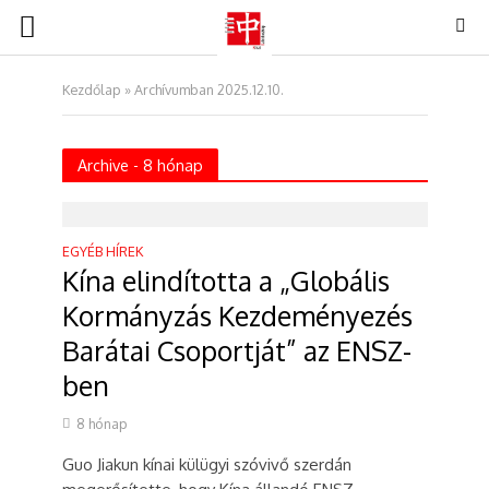
Kezdőlap
»
Archívumban 2025.12.10.
Archive - 8 hónap
EGYÉB HÍREK
Kína elindította a „Globális
Kormányzás Kezdeményezés
Barátai Csoportját” az ENSZ-
ben
8 hónap
Guo Jiakun kínai külügyi szóvivő szerdán