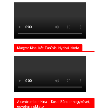
Magyar-Kínai Két Tanítási Nyelvű Iskola
A centrumban Kína – Kusai Sándor nagykövet,
egyetemi oktató