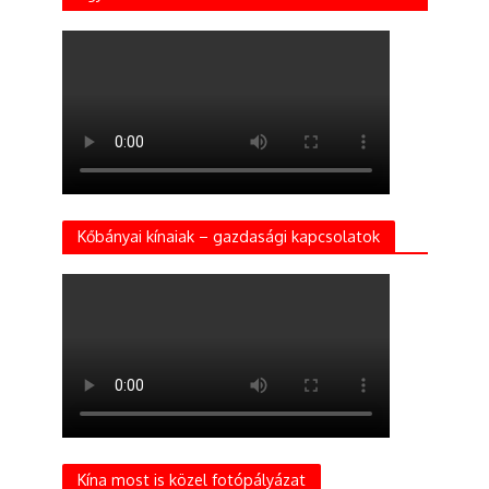
Kőbányai kínaiak – gazdasági kapcsolatok
Kína most is közel fotópályázat