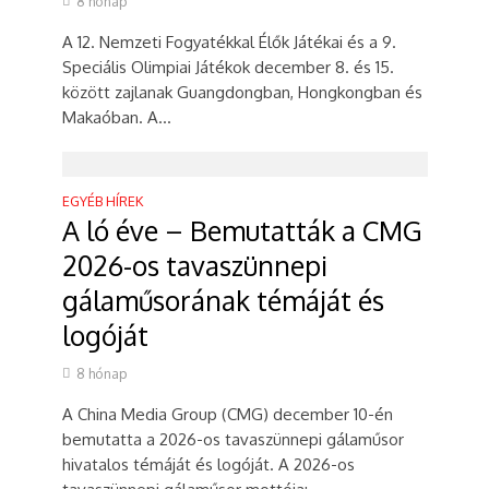
8 hónap
A 12. Nemzeti Fogyatékkal Élők Játékai és a 9.
Speciális Olimpiai Játékok december 8. és 15.
között zajlanak Guangdongban, Hongkongban és
Makaóban. A...
EGYÉB HÍREK
A ló éve – Bemutatták a CMG
2026-os tavaszünnepi
gálaműsorának témáját és
logóját
8 hónap
A China Media Group (CMG) december 10-én
bemutatta a 2026-os tavaszünnepi gálaműsor
hivatalos témáját és logóját. A 2026-os