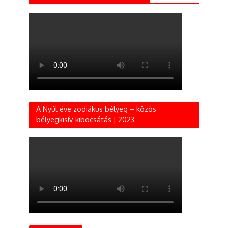
A Nyúl éve zodiákus bélyeg – közös
bélyegkisív-kibocsátás | 2023