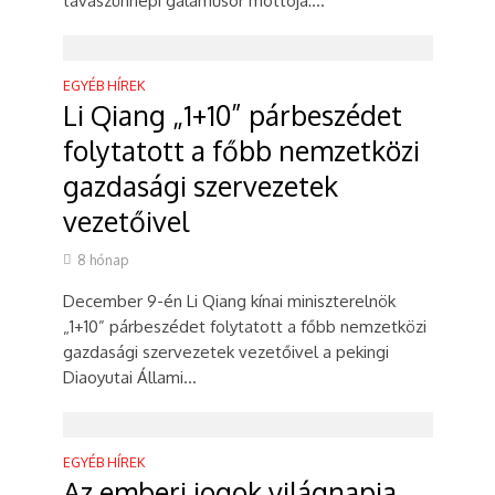
tavaszünnepi gálaműsor mottója:...
EGYÉB HÍREK
Li Qiang „1+10” párbeszédet
folytatott a főbb nemzetközi
gazdasági szervezetek
vezetőivel
8 hónap
December 9-én Li Qiang kínai miniszterelnök
„1+10” párbeszédet folytatott a főbb nemzetközi
gazdasági szervezetek vezetőivel a pekingi
Diaoyutai Állami...
EGYÉB HÍREK
Az emberi jogok világnapja