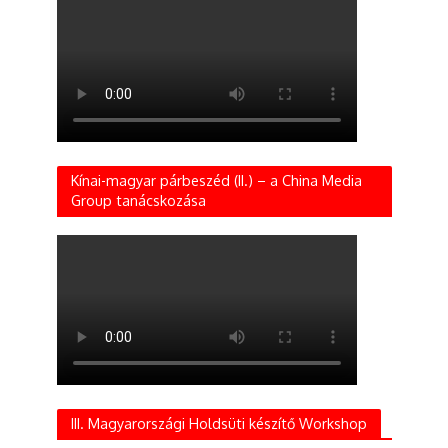
Kínai-magyar párbeszéd (II.) – a China Media
Group tanácskozása
III. Magyarországi Holdsüti készítő Workshop