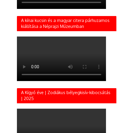
A kínai kucsin és a magyar citera párhuzamos
kiállítása a Néprajzi Múzeumban
A Kígyó éve | Zodiákus bélyegkisív-kibocsátás
| 2025