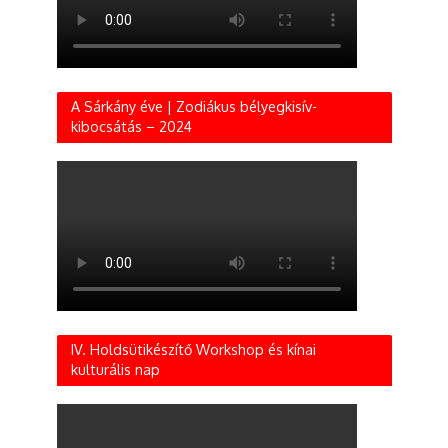
A Sárkány éve | Zodiákus bélyegkisív-
kibocsátás – 2024
IV. Holdsütikészítő Workshop és kínai
kulturális nap