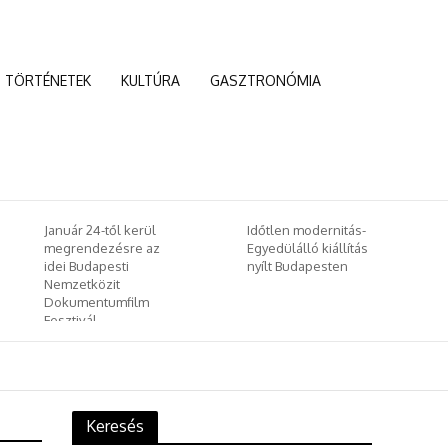
TÖRTÉNETEK
KULTÚRA
GASZTRONÓMIA
Időtlen modernitás-
Kína az új világrend
Egyedülálló kiállítás
egyik vezetője lesz –
nyílt Budapesten
és Európa?
Keresés