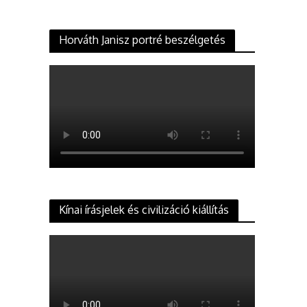
Horváth Janisz portré beszélgetés
Kínai írásjelek és civilizáció kiállítás