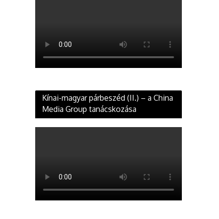
Kínai-magyar párbeszéd (II.) – a China
Media Group tanácskozása