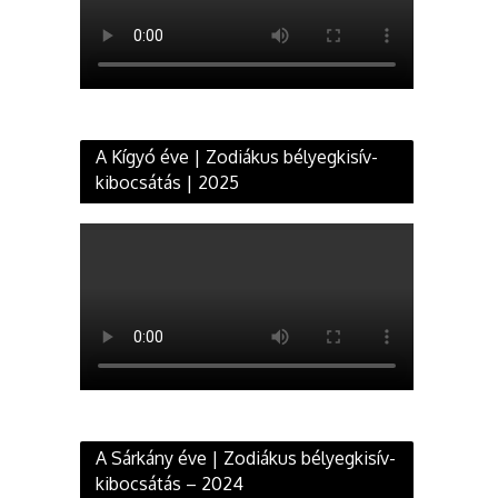
A Kígyó éve | Zodiákus bélyegkisív-
kibocsátás | 2025
A Sárkány éve | Zodiákus bélyegkisív-
kibocsátás – 2024