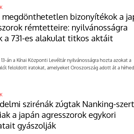
EK
 megdönthetetlen bizonyítékok a j
szorok rémtetteire: nyilvánosságra
 a 731-es alakulat titkos aktáit
3-án a Kínai Központi Levéltár nyilvánosságra hozta azokat a
 alól feloldott iratokat, amelyeket Oroszország adott át a hírhe
.
EK
delmi szirénák zúgtak Nanking-szert
aiak a japán agresszorok egykori
tait gyászolják