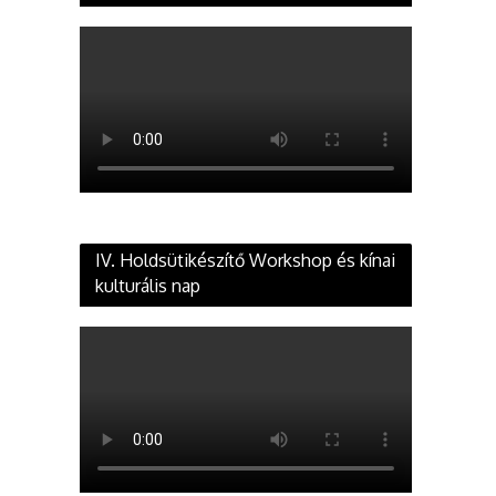
IV. Holdsütikészítő Workshop és kínai
kulturális nap