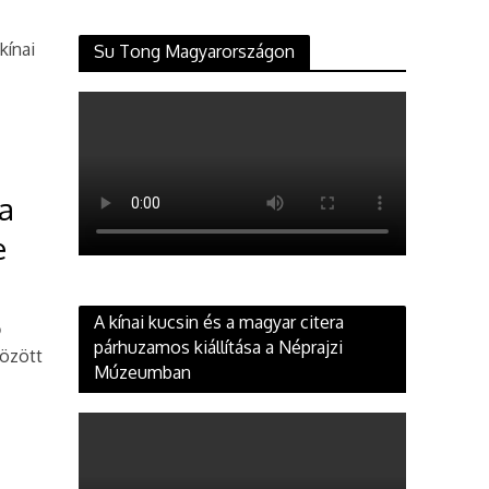
kínai
Su Tong Magyarországon
a
e
A kínai kucsin és a magyar citera
ő
párhuzamos kiállítása a Néprajzi
között
Múzeumban