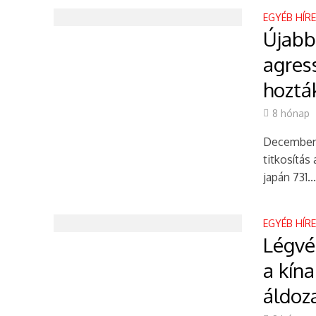
EGYÉB HÍR
Újabb
agres
hozták
8 hónap
December 1
titkosítás
japán 731..
EGYÉB HÍR
Légvé
a kín
áldoza