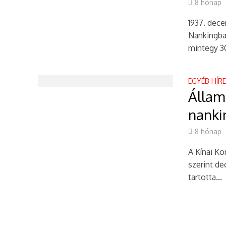
8 hónap
1937. dece
Nankingba,
mintegy 30
EGYÉB HÍR
Állam
nanki
8 hónap
A Kínai Ko
szerint d
tartotta...