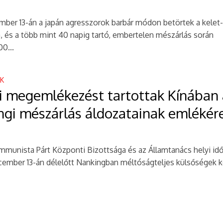
mber 13-án a japán agresszorok barbár módon betörtek a kelet-
 és a több mint 40 napig tartó, embertelen mészárlás során
0...
EK
i megemlékezést tartottak Kínában 
ngi mészárlás áldozatainak emlékér
mmunista Párt Központi Bizottsága és az Államtanács helyi id
ecember 13-án délelőtt Nankingban méltóságteljes külsőségek 