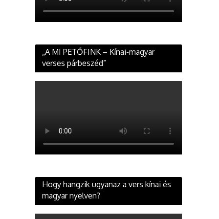
„A MI PETŐFINK – Kínai-magyar
verses párbeszéd”
Hogy hangzik ugyanaz a vers kínai és
magyar nyelven?