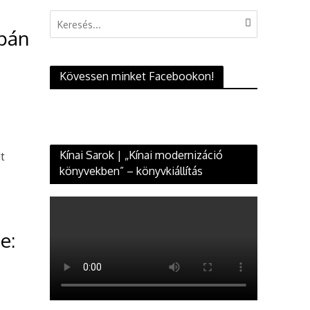
apán
Kövessen minket Facebookon!
Kínai Sarok | „Kínai modernizáció
dt
könyvekben” – könyvkiállítás
e: