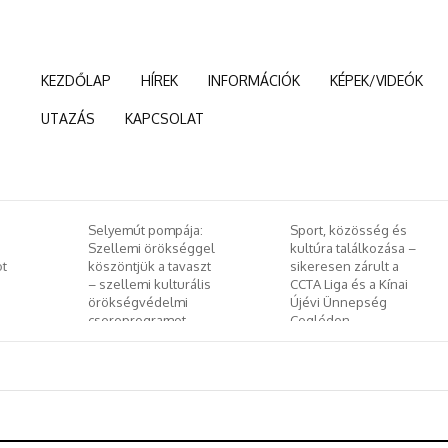
KEZDŐLAP
HÍREK
INFORMÁCIÓK
KÉPEK/VIDEÓK
UTAZÁS
KAPCSOLAT
:
Sport, közösség és
Január 24-től kerül
el
kultúra találkozása –
megrendezésre az
zt
sikeresen zárult a
idei Budapesti
is
CCTA Liga és a Kínai
Nemzetközit
Újévi Ünnepség
Dokumentumfilm
Cegléden
Fesztivál