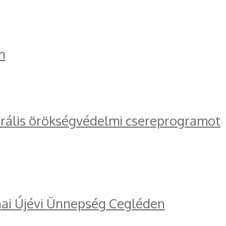
n
turális örökségvédelmi csereprogramot
ínai Újévi Ünnepség Cegléden