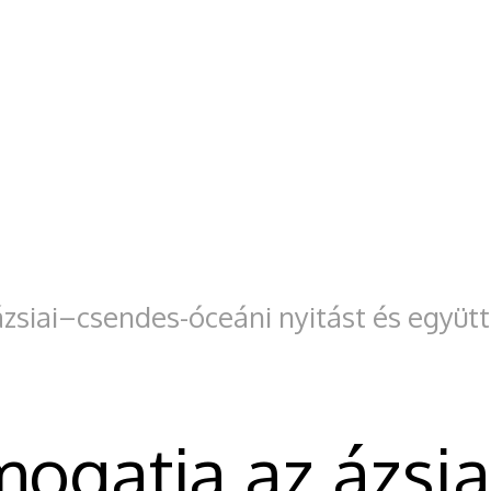
ázsiai–csendes-óceáni nyitást és együ
mogatja az ázsi