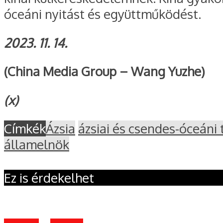
óceáni nyitást és együttműködést.
2023. 11. 14.
(China Media Group – Wang Yuzhe)
(x)
Címkék
Ázsia
ázsiai és csendes-óceáni 
államelnök
Ez is érdekelhet