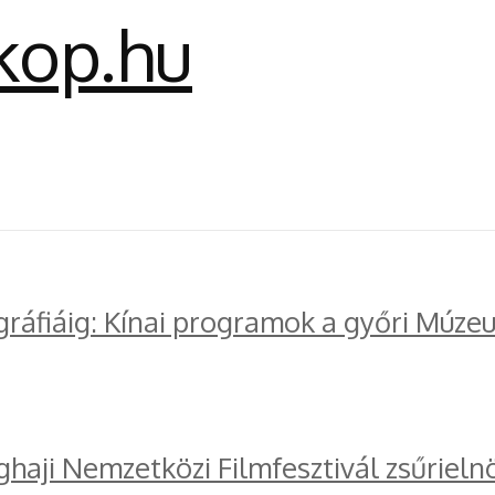
gráfiáig: Kínai programok a győri Múze
ghaji Nemzetközi Filmfesztivál zsűrieln