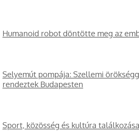
Humanoid robot döntötte meg az embe
Selyemút pompája: Szellemi örökségge
rendeztek Budapesten
Sport, közösség és kultúra találkozás