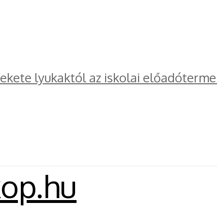
kete lyukaktól az iskolai előadóterme
kop.hu