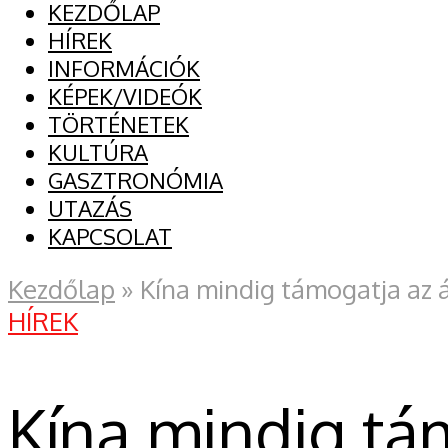
KEZDŐLAP
HÍREK
INFORMÁCIÓK
KÉPEK/VIDEÓK
TÖRTÉNETEK
KULTÚRA
GASZTRONÓMIA
UTAZÁS
KAPCSOLAT
Kezdőlap
»
Kína mindig támogatja az 
HÍREK
Kína mindig tá