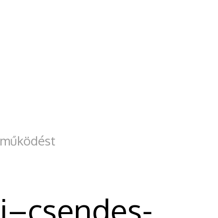
ttműködést
ai–csendes-