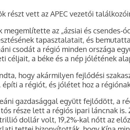
k részt vett az APEC vezetői találkozóin
megemlítette az „ázsiai és csendes-óce
sztésének tapasztalatait, és bemutatta
áni csodát a régió minden országa egy
 céljait, a béke és a nép jólétének alap
dta, hogy akármilyen fejlődési szakasz
píti a régiót, és jólétet hoz a régiónak
eáni gazdasággal együtt fejlődött, a 
ős része lett a régiós ipari láncnak is
rillió dollár volt, 19,2%-kal nőtt az elő
lati tettei bizonyították, hogy Kína mi