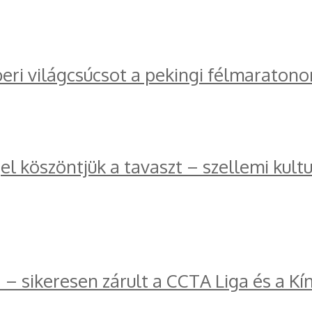
ri világcsúcsot a pekingi félmaratono
l köszöntjük a tavaszt – szellemi kul
a – sikeresen zárult a CCTA Liga és a K