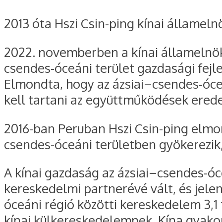
2013 óta Hszi Csin-ping kínai államelnö
2022. novemberben a kínai államelnök 
csendes-óceáni terület gazdasági fejle
Elmondta, hogy az ázsiai–csendes-óce
kell tartani az együttműködések eredeti
2016-ban Peruban Hszi Csin-ping elmon
csendes-óceáni területben gyökerezik, é
A kínai gazdaság az ázsiai–csendes-óc
kereskedelmi partnerévé vált, és jelent
óceáni régió közötti kereskedelem 3,1 t
kínai külkereskedelemnek. Kína gyakor