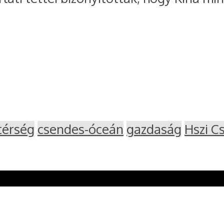
térség
csendes-óceán
gazdaság
Hszi C