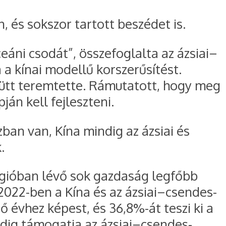
, és sokszor tartott beszédet is.
áni csodát”, összefoglalta az ázsiai–
 a kínai modellű korszerűsítést.
ütt teremtette. Rámutatott, hogy meg
ján kell fejleszteni.
ban van, Kína mindig az ázsiai és
.
régióban lévő sok gazdaság legfőbb
. 2022-ben a Kína és az ázsiai–csendes-
ző évhez képest, és 36,8%-át teszi ki a
ndig támogatja az ázsiai–csendes-