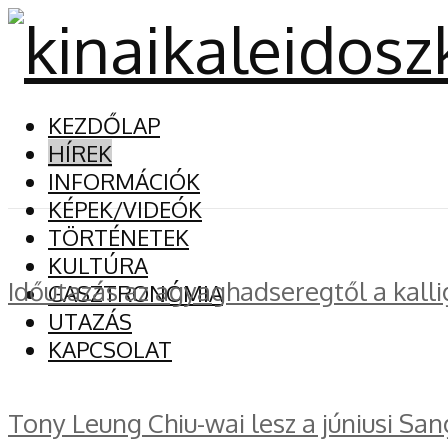
KEZDŐLAP
HÍREK
INFORMÁCIÓK
KÉPEK/VIDEÓK
TÖRTÉNETEK
KULTÚRA
Időutazás az agyaghadseregtől a kalli
GASZTRONÓMIA
UTAZÁS
KAPCSOLAT
Tony Leung Chiu-wai lesz a júniusi San