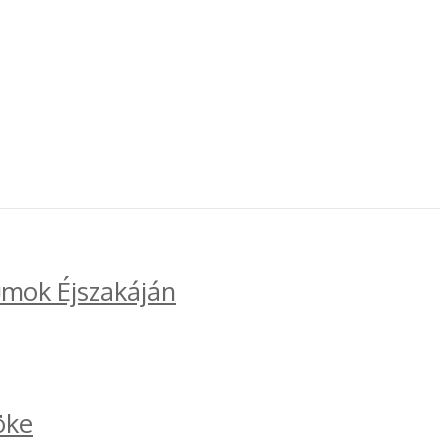
umok Éjszakáján
öke