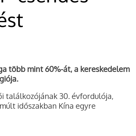
ést
ága több mint 60%-át, a kereskedelem
giója.
 találkozójának 30. évfordulója,
elmúlt időszakban Kína egyre