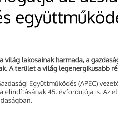
 és együttműköd
l a világ lakosainak harmada, a gazdas
ak. A terület a világ legenergikusabb ré
Gazdasági Együttműködés (APEC) vezetői
ka elindításának 45. évfordulója is. Az 
azdaságban.