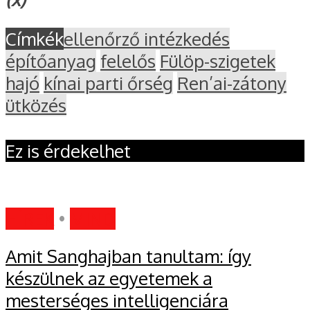
Címkék
ellenőrző intézkedés
építőanyag
felelős
Fülöp-szigetek
hajó
kínai parti őrség
Ren’ai-zátony
ütközés
Ez is érdekelhet
HÍREK
•
MIND
Amit Sanghajban tanultam: így
készülnek az egyetemek a
mesterséges intelligenciára