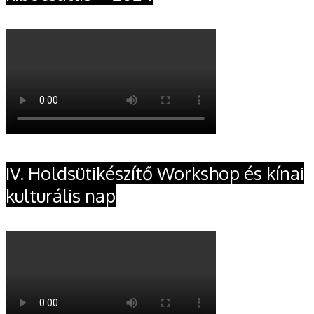
IV. Holdsütikészítő Workshop és kínai
kulturális nap