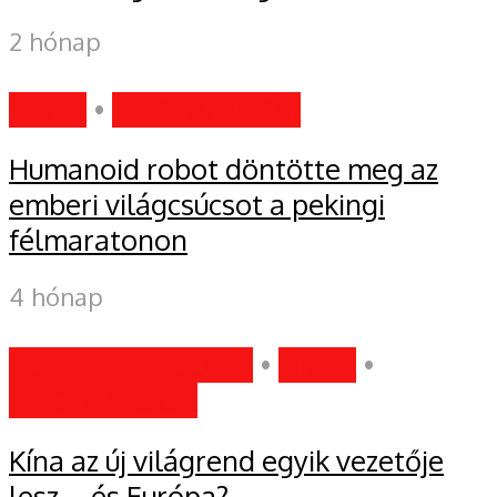
2 hónap
HÍREK
•
INFORMÁCIÓK
Humanoid robot döntötte meg az
emberi világcsúcsot a pekingi
félmaratonon
4 hónap
EGYÉB KATEGÓRIA
•
HÍREK
•
INFORMÁCIÓK
Kína az új világrend egyik vezetője
lesz – és Európa?