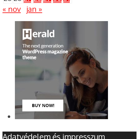
« nov
jan »
Adatvédelem és impresszum