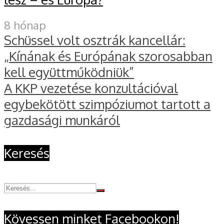
8 hónap
Schüssel volt osztrák kancellár:
„Kínának és Európának szorosabban
kell együttműködniük”
A KKP vezetése konzultációval
egybekötött szimpóziumot tartott a
gazdasági munkáról
Keresés
Kövessen minket Facebookon!