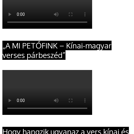
„A MI PETŐFINK – Kínai-magyar
verses párbeszéd”
Hogy hangzik ugyanaz a vers kínai és