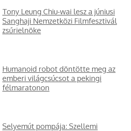
Tony Leung Chiu-wai lesz a júniusi
Sanghaji Nemzetközi Filmfesztivál
zsűrielnöke
Humanoid robot döntötte meg az
emberi világcsúcsot a pekingi
félmaratonon
Selyemút pompája: Szellemi