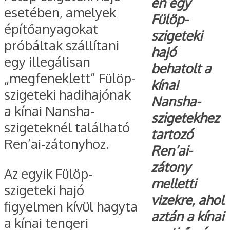
én egy
esetében, amelyek
Fülöp-
építőanyagokat
szigeteki
próbáltak szállítani
hajó
egy illegálisan
behatolt a
„megfeneklett” Fülöp-
kínai
szigeteki hadihajónak
Nansha-
a kínai Nansha-
szigetekhez
szigeteknél található
tartozó
Ren’ai-zátonyhoz.
Ren’ai-
zátony
Az egyik Fülöp-
melletti
szigeteki hajó
vizekre, ahol
figyelmen kívül hagyta
aztán a kínai
a kínai tengeri