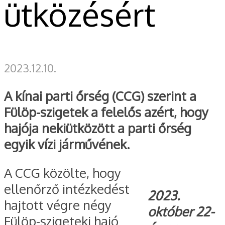
ütközésért
2023.12.10.
A kínai parti őrség (CCG) szerint a
Fülöp-szigetek a felelős azért, hogy
hajója nekiütközött a parti őrség
egyik vízi járművének.
A CCG közölte, hogy
ellenőrző intézkedést
2023.
hajtott végre négy
október 22-
Fülöp-szigeteki hajó