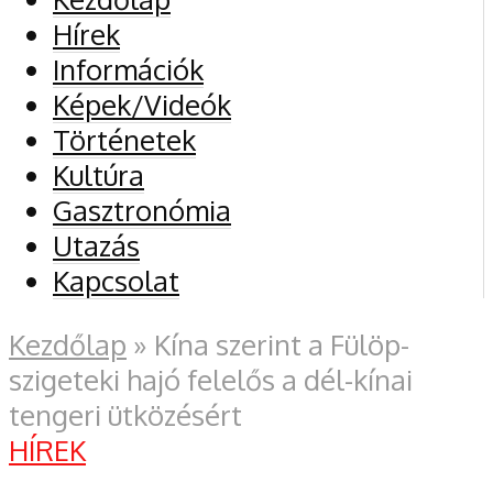
Hírek
Információk
Képek/Videók
Történetek
Kultúra
Gasztronómia
Utazás
Kapcsolat
Kezdőlap
»
Kína szerint a Fülöp-
szigeteki hajó felelős a dél-kínai
tengeri ütközésért
HÍREK