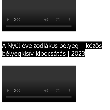
A Nyúl éve zodiákus bélyeg – közös
bélyegkisív-kibocsátás | 2023