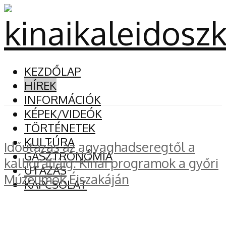
KEZDŐLAP
HÍREK
INFORMÁCIÓK
KÉPEK/VIDEÓK
TÖRTÉNETEK
KULTÚRA
Időutazás az agyaghadseregtől a
GASZTRONÓMIA
kalligráfiáig: Kínai programok a győri
UTAZÁS
Múzeumok Éjszakáján
KAPCSOLAT