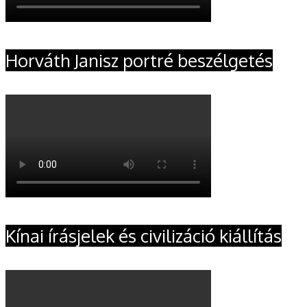
Horváth Janisz portré beszélgetés
Kínai írásjelek és civilizáció kiállítás