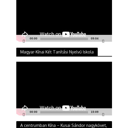
00:00
09:04
Magyar-Kínai Két Tanítási Nyelvű Iskola
Videólejátszó
00:00
15:09
A centrumban Kína – Kusai Sándor nagykövet,