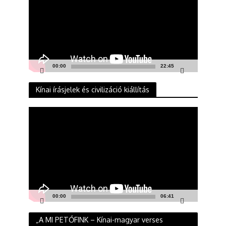
00:00
22:45
Kínai írásjelek és civilizáció kiállítás
Videólejátszó
00:00
06:41
„A MI PETŐFINK – Kínai-magyar verses