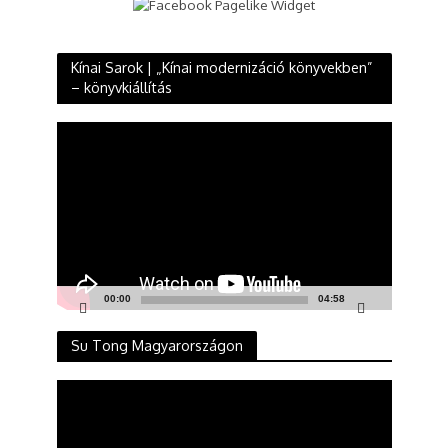
Kínai Sarok | „Kínai modernizáció könyvekben”
– könyvkiállítás
Videólejátszó
00:00
04:58
Su Tong Magyarországon
Videólejátszó