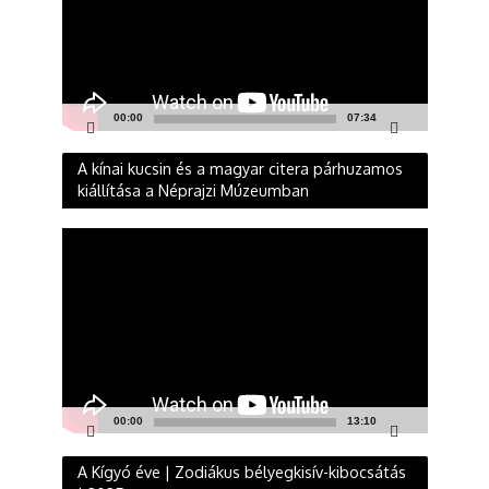
00:00
07:34
A kínai kucsin és a magyar citera párhuzamos
kiállítása a Néprajzi Múzeumban
Videólejátszó
00:00
13:10
A Kígyó éve | Zodiákus bélyegkisív-kibocsátás