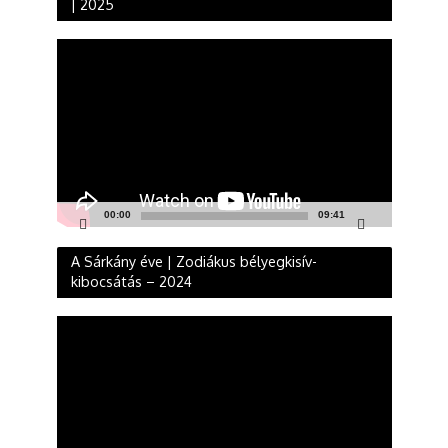
| 2025
Videólejátszó
00:00
09:41
A Sárkány éve | Zodiákus bélyegkisív-
kibocsátás – 2024
Videólejátszó