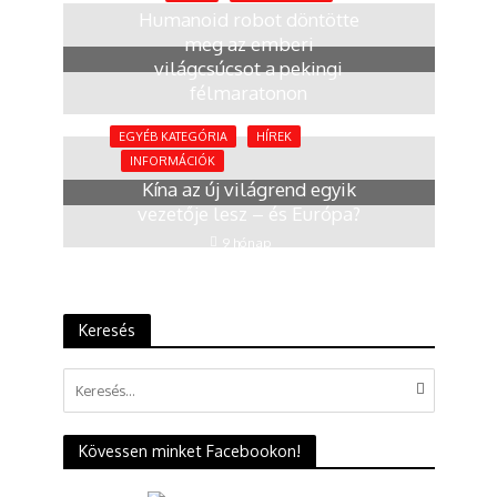
Humanoid robot döntötte
meg az emberi
világcsúcsot a pekingi
félmaratonon
4 hónap
EGYÉB KATEGÓRIA
HÍREK
INFORMÁCIÓK
Kína az új világrend egyik
vezetője lesz – és Európa?
9 hónap
Keresés
Kövessen minket Facebookon!