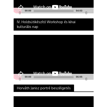
00:00
04:03
IV. Holdsütikészítő Workshop és kínai
kulturális nap
Videólejátszó
00:00
06:05
Horváth Janisz portré beszélgetés
Videólejátszó