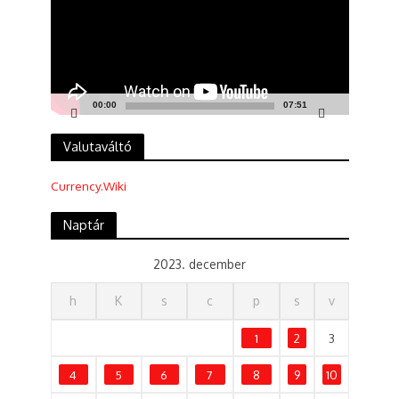
00:00
07:51
Valutaváltó
Currency.Wiki
Naptár
2023. december
h
K
s
c
p
s
v
1
2
3
4
5
6
7
8
9
10