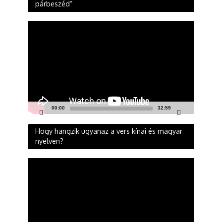
párbeszéd”
Videólejátszó
00:00
32:59
Hogy hangzik ugyanaz a vers kínai és magyar
nyelven?
Videólejátszó