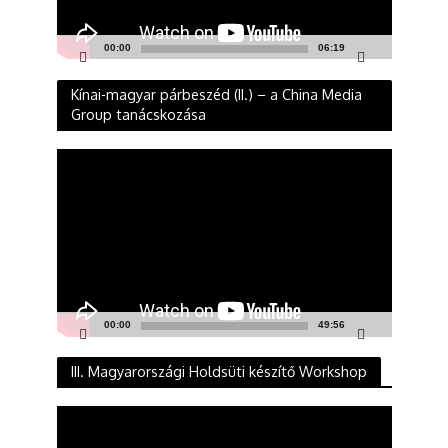
00:00
06:19
Kínai-magyar párbeszéd (II.) – a China Media
Group tanácskozása
Videólejátszó
00:00
49:56
III. Magyarországi Holdsüti készítő Workshop
Videólejátszó