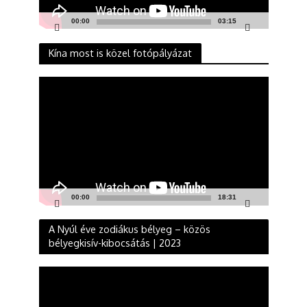
00:00
03:15
Kína most is közel fotópályázat
Videólejátszó
00:00
18:31
A Nyúl éve zodiákus bélyeg – közös
bélyegkisív-kibocsátás | 2023
Videólejátszó