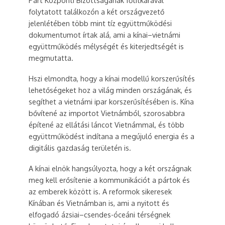
folytatott találkozón a két országvezető
jelenlétében több mint tíz együttműködési
dokumentumot írtak alá, ami a kínai–vietnámi
együttműködés mélységét és kiterjedtségét is
megmutatta.
Hszi elmondta, hogy a kínai modellű korszerűsítés
lehetőségeket hoz a világ minden országának, és
segíthet a vietnámi ipar korszerűsítésében is. Kína
bővítené az importot Vietnámból, szorosabbra
építené az ellátási láncot Vietnámmal, és több
együttműködést indítana a megújuló energia és a
digitális gazdaság területén is.
A kínai elnök hangsúlyozta, hogy a két országnak
meg kell erősítenie a kommunikációt a pártok és
az emberek között is. A reformok sikeresek
Kínában és Vietnámban is, ami a nyitott és
elfogadó ázsiai–csendes-óceáni térségnek