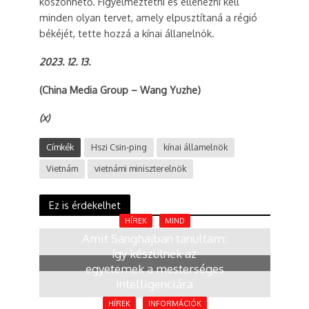
köszönhető. Figyelmeztetni és ellenezni kell
minden olyan tervet, amely elpusztítaná a régió
békéjét, tette hozzá a kínai állanelnök.
2023. 12. 13.
(China Media Group – Wang Yuzhe)
(x)
Címkék
Hszi Csin-ping
kínai államelnök
Vietnám
vietnámi miniszterelnök
Ez is érdekelhet
HÍREK
MIND
Amit Sanghajban tanultam:
így készülnek az
egyetemek a mesterséges
intelligenciára
2 hónap
HÍREK
INFORMÁCIÓK