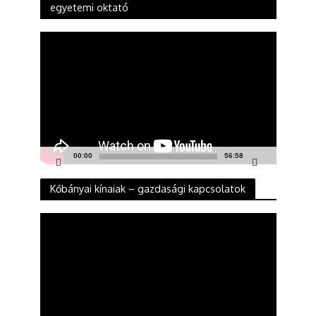
egyetemi oktató
Videólejátszó
00:00
56:58
Kőbányai kínaiak – gazdasági kapcsolatok
Videólejátszó