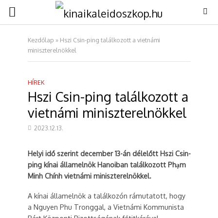
Kezdőlap
»
Hszi Csin-ping találkozott a vietnámi
miniszterelnökkel
HÍREK
Hszi Csin-ping találkozott a
vietnámi miniszterelnökkel
2023.12.13.
Helyi idő szerint december 13-án délelőtt Hszi Csin-
ping kínai államelnök Hanoiban találkozott Phạm
Minh Chính vietnámi miniszterelnökkel.
A kínai államelnök a találkozón rámutatott, hogy
a Nguyen Phu Tronggal, a Vietnámi Kommunista
Párt Központi Bizottságának főtitkárával