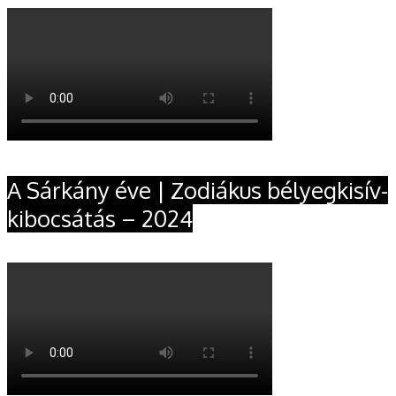
A Sárkány éve | Zodiákus bélyegkisív-
kibocsátás – 2024