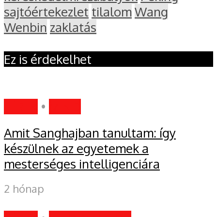
sajtóértekezlet
tilalom
Wang
Wenbin
zaklatás
Ez is érdekelhet
HÍREK
•
MIND
Amit Sanghajban tanultam: így
készülnek az egyetemek a
mesterséges intelligenciára
2 hónap