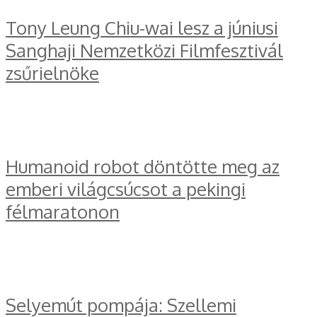
Tony Leung Chiu-wai lesz a júniusi
Sanghaji Nemzetközi Filmfesztivál
zsűrielnöke
Humanoid robot döntötte meg az
emberi világcsúcsot a pekingi
félmaratonon
Selyemút pompája: Szellemi