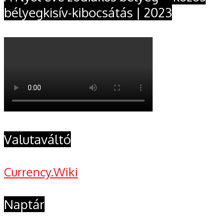
bélyegkisív-kibocsátás | 2023
Valutaváltó
Currency.Wiki
Naptár