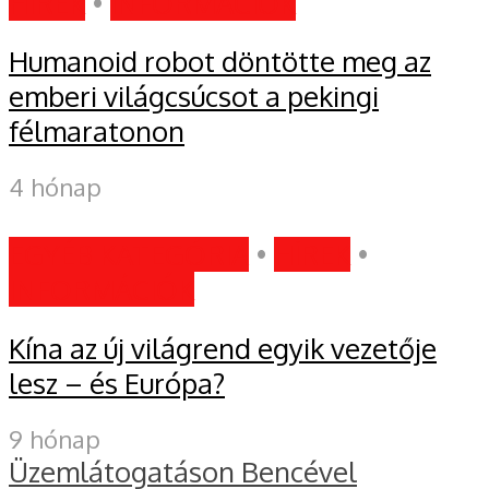
HÍREK
•
INFORMÁCIÓK
Humanoid robot döntötte meg az
emberi világcsúcsot a pekingi
félmaratonon
4 hónap
EGYÉB KATEGÓRIA
•
HÍREK
•
INFORMÁCIÓK
Kína az új világrend egyik vezetője
lesz – és Európa?
9 hónap
Üzemlátogatáson Bencével