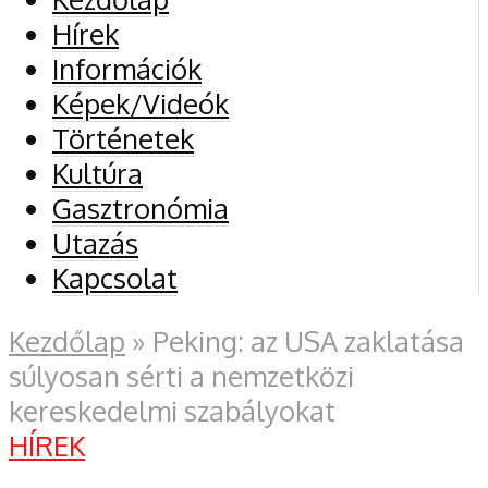
Hírek
Információk
Képek/Videók
Történetek
Kultúra
Gasztronómia
Utazás
Kapcsolat
Kezdőlap
»
Peking: az USA zaklatása
súlyosan sérti a nemzetközi
kereskedelmi szabályokat
HÍREK