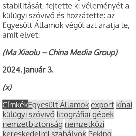
stabilitását, fejtette ki véleményét a
külügyi szóvivő és hozzátette: az
Egyesült Államok végül azt aratja le,
amit elvet.
(Ma Xiaolu – China Media Group)
2024. január 3.
(x)
Címkék
Egyesült Államok
export
kínai
külügyi szóvivő
litográfiai gépek
nemzetbiztonság
nemzetközi
kereskedelmi szabályok
Peking