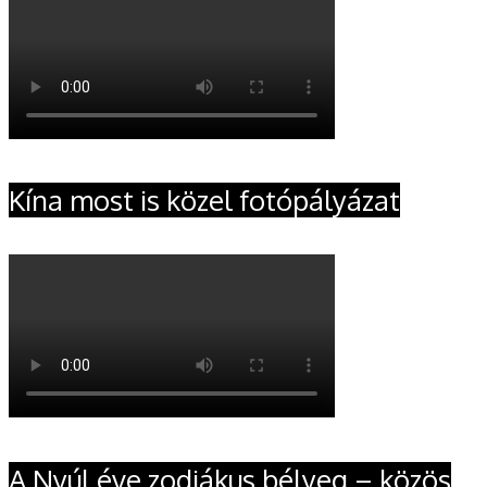
Kína most is közel fotópályázat
A Nyúl éve zodiákus bélyeg – közös