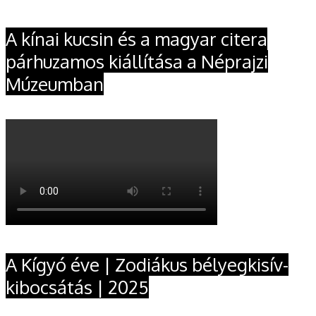
A kínai kucsin és a magyar citera
párhuzamos kiállítása a Néprajzi
Múzeumban
A Kígyó éve | Zodiákus bélyegkisív-
kibocsátás | 2025