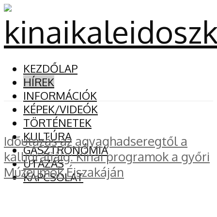
KEZDŐLAP
HÍREK
INFORMÁCIÓK
KÉPEK/VIDEÓK
TÖRTÉNETEK
KULTÚRA
Időutazás az agyaghadseregtől a
GASZTRONÓMIA
kalligráfiáig: Kínai programok a győri
UTAZÁS
Múzeumok Éjszakáján
KAPCSOLAT