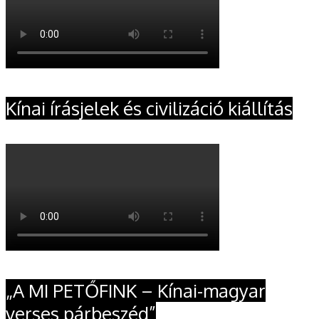
Kínai írásjelek és civilizáció kiállítás
„A MI PETŐFINK – Kínai-magyar
verses párbeszéd”