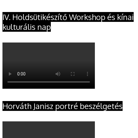
IV. Holdsütikészítő Workshop és kínai
kulturális nap
Horváth Janisz portré beszélgetés