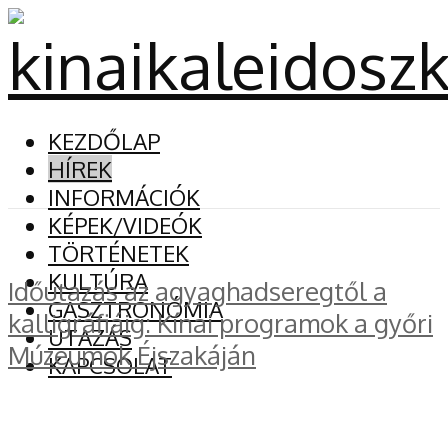
KEZDŐLAP
HÍREK
INFORMÁCIÓK
KÉPEK/VIDEÓK
TÖRTÉNETEK
KULTÚRA
Időutazás az agyaghadseregtől a
GASZTRONÓMIA
kalligráfiáig: Kínai programok a győri
UTAZÁS
Múzeumok Éjszakáján
KAPCSOLAT