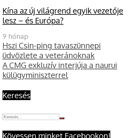
Kína az új világrend egyik vezetője
lesz – és Európa?
9 hónap
Hszi Csin-ping tavaszünnepi
üdvözlete a veteránoknak
A CMG exkluzív interjúja a naurui
külügyminiszterrel
Keresés
Kövessen minket Facebookon!