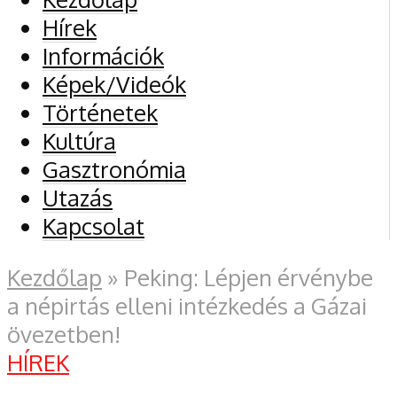
Hírek
Információk
Képek/Videók
Történetek
Kultúra
Gasztronómia
Utazás
Kapcsolat
Kezdőlap
»
Peking: Lépjen érvénybe
a népirtás elleni intézkedés a Gázai
övezetben!
HÍREK