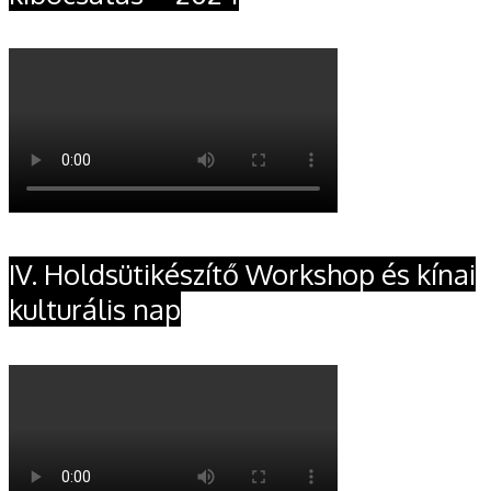
IV. Holdsütikészítő Workshop és kínai
kulturális nap