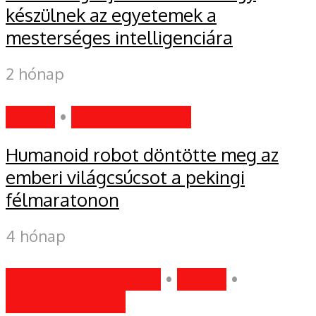
készülnek az egyetemek a
mesterséges intelligenciára
2 hónap
HÍREK
•
INFORMÁCIÓK
Humanoid robot döntötte meg az
emberi világcsúcsot a pekingi
félmaratonon
4 hónap
EGYÉB KATEGÓRIA
•
HÍREK
•
INFORMÁCIÓK