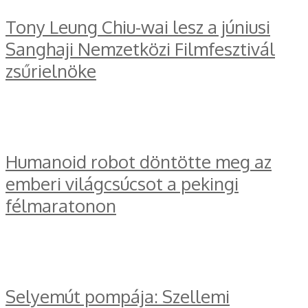
Tony Leung Chiu-wai lesz a júniusi
Sanghaji Nemzetközi Filmfesztivál
zsűrielnöke
Humanoid robot döntötte meg az
emberi világcsúcsot a pekingi
félmaratonon
Selyemút pompája: Szellemi