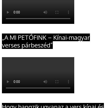
„A MI PETŐFINK – Kínai-magyar
verses párbeszéd”
Hogy hangzik ugyanaz a vers kínai és