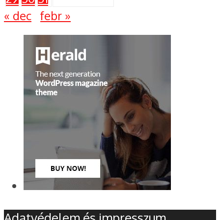
« dec
febr »
Adatvédelem és impresszum