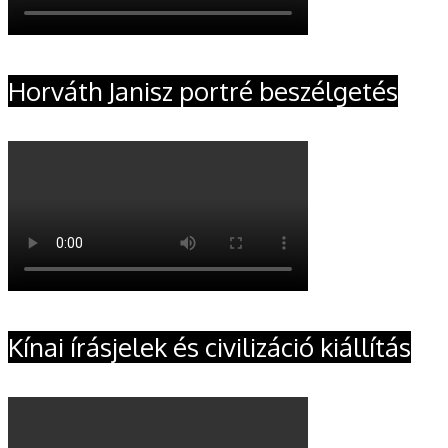
Horváth Janisz portré beszélgetés
Kínai írásjelek és civilizáció kiállítás