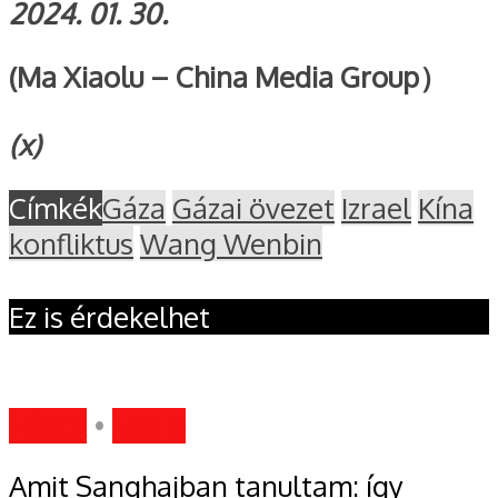
2024. 01. 30.
(Ma Xiaolu – China Media Group
）
(x)
Címkék
Gáza
Gázai övezet
Izrael
Kína
konfliktus
Wang Wenbin
Ez is érdekelhet
HÍREK
•
MIND
Amit Sanghajban tanultam: így