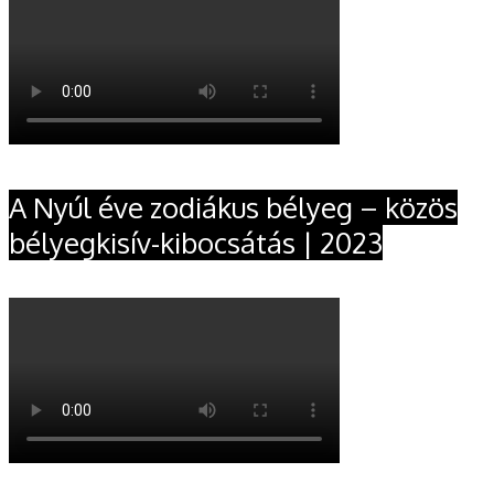
A Nyúl éve zodiákus bélyeg – közös
bélyegkisív-kibocsátás | 2023