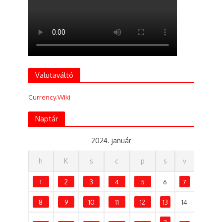
Valutaváltó
Currency.Wiki
Naptár
2024. január
h
K
s
c
p
s
v
1
2
3
4
5
6
7
8
9
10
11
12
13
14