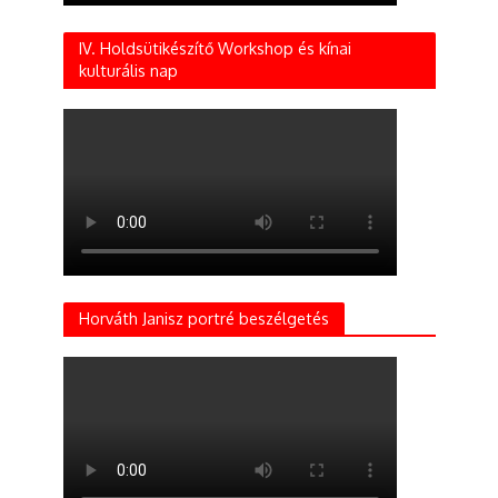
IV. Holdsütikészítő Workshop és kínai
kulturális nap
Horváth Janisz portré beszélgetés