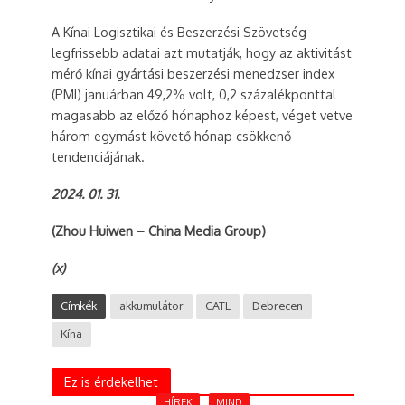
A Kínai Logisztikai és Beszerzési Szövetség
legfrissebb adatai azt mutatják, hogy az aktivitást
mérő kínai gyártási beszerzési menedzser index
(PMI) januárban 49,2% volt, 0,2 százalékponttal
magasabb az előző hónaphoz képest, véget vetve
három egymást követő hónap csökkenő
tendenciájának.
2024. 01. 31.
(Zhou Huiwen – China Media Group)
(x)
Címkék
akkumulátor
CATL
Debrecen
Kína
Ez is érdekelhet
HÍREK
MIND