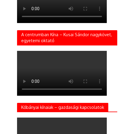
A centrumban Kína – Kusai Sándor nagykövet,
egyetemi oktató
Kőbányai kínaiak – gazdasági kapcsolatok