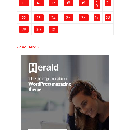
2
15
16
17
18
19
21
0
22
23
24
25
26
27
28
29
30
31
« dec
febr »