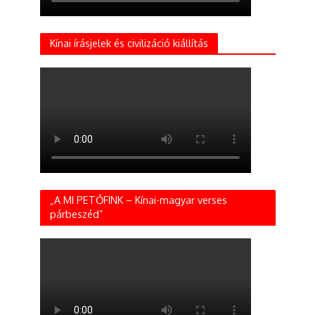
Kínai írásjelek és civilizáció kiállítás
„A MI PETŐFINK – Kínai-magyar verses
párbeszéd”