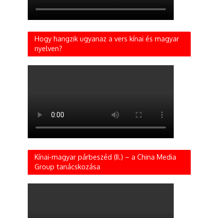
Hogy hangzik ugyanaz a vers kínai és magyar
nyelven?
Kínai-magyar párbeszéd (II.) – a China Media
Group tanácskozása