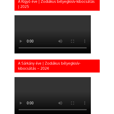
A Kígyó éve | Zodiákus bélyegkisív-kibocsátás
| 2025
A Sárkány éve | Zodiákus bélyegkisív-
kibocsátás – 2024