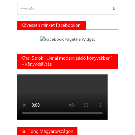
Kövessen minket Facebookon!
Kínai Sarok | „Kínai modernizáció könyvekben”
– könyvkiállítás
Su Tong Magyarországon