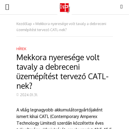
Kezdőlap
»
Mekkora nyeresége volt tavaly a debreceni
üzemépítést tervező CATL-nek?
HÍREK
Mekkora nyeresége volt
tavaly a debreceni
üzemépítést tervező CATL-
nek?
2024.01.31.
A világ legnagyobb akkumulátorgyártójaként
ismert kínai CATL (Contemporary Amperex
Technology Limited) szerdán közzétette éves