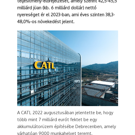
teljesítmény-előrejelzését, amely szerint 42,5-45,5
milliárd jüan (kb. 6 milliárd dollár) nettó
nyereséget ér el 2023-ban, ami éves szinten 38,3-
48,0%-os növekedést jelent.
A CATL 2022 augusztusában jelentette be, hogy
több mint 7 milliárd eurót fektet be egy
akkumulátorüzem építésébe Debrecenben, amely
várhatóan 9000 munkahelyet teremt.