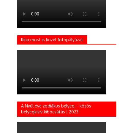
Kína most is közel fotópályázat
A Nyúl éve zodiákus bélyeg – közös
bélyegkisív-kibocsátás | 2023