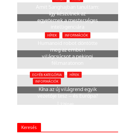
Amit Sanghajban tanultam:
így készülnek az
egyetemek a mesterséges
intelligenciára
2 hónap
HÍREK
INFORMÁCIÓK
Humanoid robot döntötte
meg az emberi
világcsúcsot a pekingi
félmaratonon
4 hónap
EGYÉB KATEGÓRIA
HÍREK
INFORMÁCIÓK
Kína az új világrend egyik
vezetője lesz – és Európa?
9 hónap
Keresés