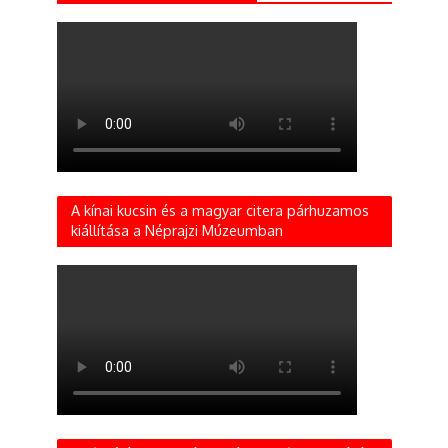
A kínai kucsin és a magyar citera párhuzamos
kiállítása a Néprajzi Múzeumban