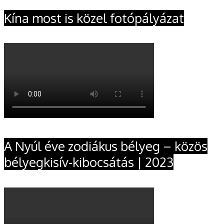
Kína most is közel fotópályázat
A Nyúl éve zodiákus bélyeg – közös
bélyegkisív-kibocsátás | 2023