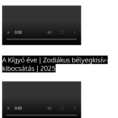
A Kígyó éve | Zodiákus bélyegkisív-
kibocsátás | 2025