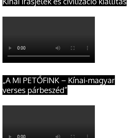
Kínai írásjelek és civilizáció kiállítás
„A MI PETŐFINK – Kínai-magyar
verses párbeszéd”