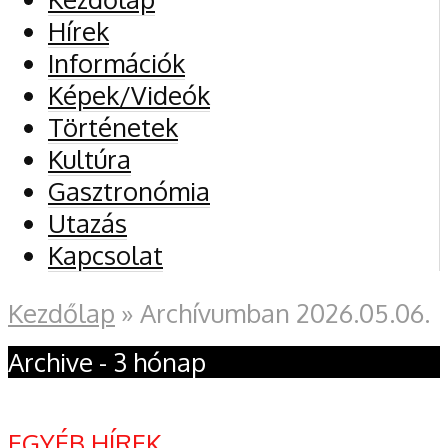
Hírek
Információk
Képek/Videók
Történetek
Kultúra
Gasztronómia
Utazás
Kapcsolat
Kezdőlap
»
Archívumban 2026.05.06.
Archive - 3 hónap
EGYÉB HÍREK