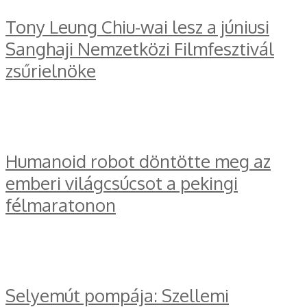
Tony Leung Chiu-wai lesz a júniusi
Sanghaji Nemzetközi Filmfesztivál
zsűrielnöke
Humanoid robot döntötte meg az
emberi világcsúcsot a pekingi
félmaratonon
Selyemút pompája: Szellemi