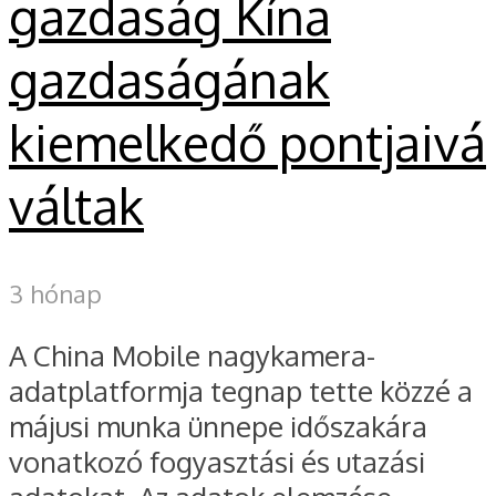
gazdaság Kína
gazdaságának
kiemelkedő pontjaivá
váltak
3 hónap
A China Mobile nagykamera-
adatplatformja tegnap tette közzé a
májusi munka ünnepe időszakára
vonatkozó fogyasztási és utazási