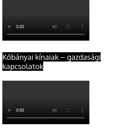
Kőbányai kínaiak – gazdasági
kapcsolatok