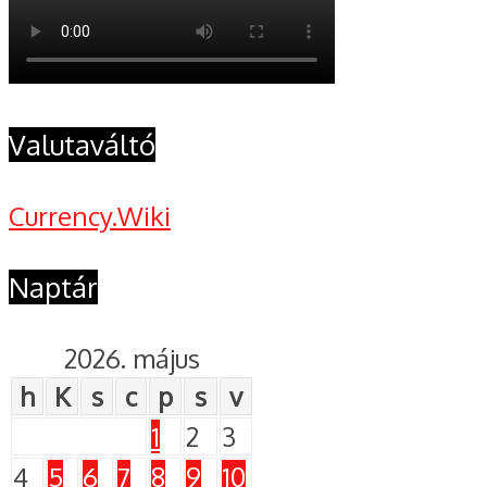
Valutaváltó
Currency.Wiki
Naptár
2026. május
h
K
s
c
p
s
v
1
2
3
4
5
6
7
8
9
10