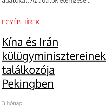
adatokat. Az adatok elemzése...
EGYÉB HÍREK
Kína és Irán
külügyminisztereinek
találkozója
Pekingben
3 hónap