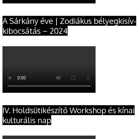
A Sárkány éve | Zodiákus bélyegkisív-
kibocsátás – 2024
IV. Holdsütikészítő Workshop és kínai
kulturális nap