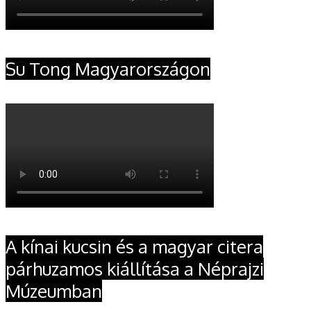
Su Tong Magyarországon
A kínai kucsin és a magyar citera
párhuzamos kiállítása a Néprajzi
Múzeumban