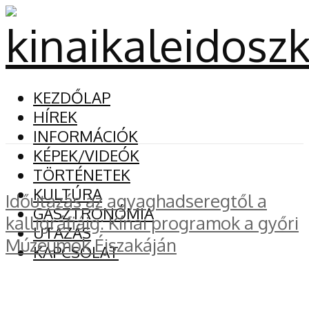
KEZDŐLAP
HÍREK
INFORMÁCIÓK
KÉPEK/VIDEÓK
TÖRTÉNETEK
KULTÚRA
Időutazás az agyaghadseregtől a
GASZTRONÓMIA
kalligráfiáig: Kínai programok a győri
UTAZÁS
Múzeumok Éjszakáján
KAPCSOLAT