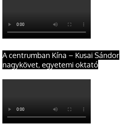
A centrumban Kína – Kusai Sándor
nagykövet, egyetemi oktató