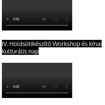
IV. Holdsütikészítő Workshop és kínai
kulturális nap