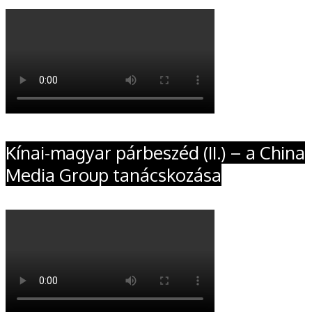
Kínai-magyar párbeszéd (II.) – a China
Media Group tanácskozása