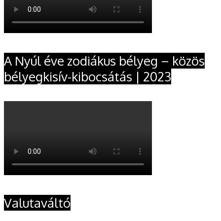
A Nyúl éve zodiákus bélyeg – közös
bélyegkisív-kibocsátás | 2023
Valutaváltó