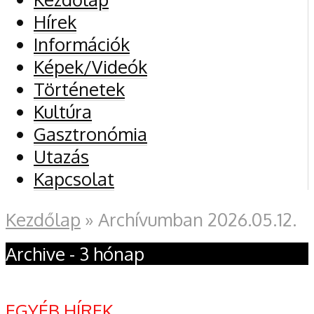
Hírek
Információk
Képek/Videók
Történetek
Kultúra
Gasztronómia
Utazás
Kapcsolat
Kezdőlap
»
Archívumban 2026.05.12.
Archive - 3 hónap
EGYÉB HÍREK