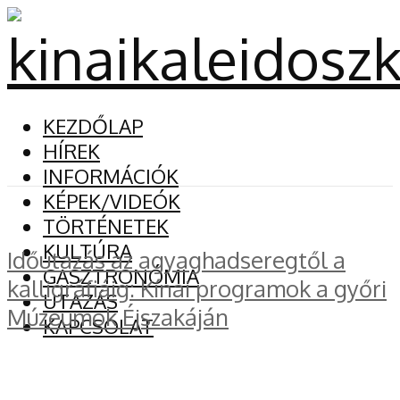
KEZDŐLAP
HÍREK
INFORMÁCIÓK
KÉPEK/VIDEÓK
TÖRTÉNETEK
KULTÚRA
Időutazás az agyaghadseregtől a
GASZTRONÓMIA
kalligráfiáig: Kínai programok a győri
UTAZÁS
Múzeumok Éjszakáján
KAPCSOLAT