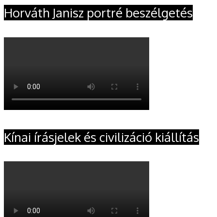
Horváth Janisz portré beszélgetés
Kínai írásjelek és civilizáció kiállítás