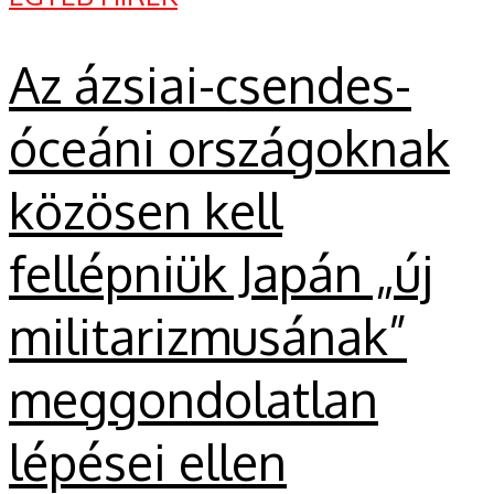
Az ázsiai-csendes-
óceáni országoknak
közösen kell
fellépniük Japán „új
militarizmusának”
meggondolatlan
lépései ellen