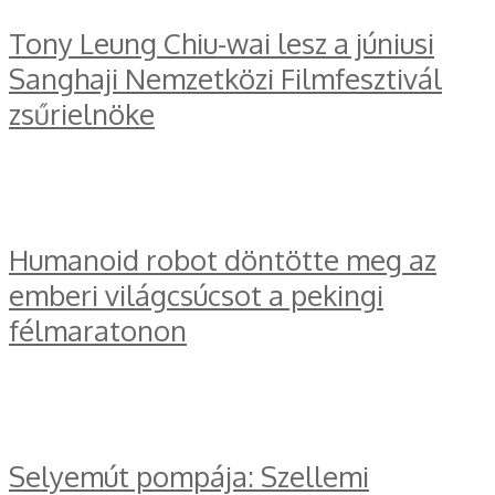
Tony Leung Chiu-wai lesz a júniusi
Sanghaji Nemzetközi Filmfesztivál
zsűrielnöke
Humanoid robot döntötte meg az
emberi világcsúcsot a pekingi
félmaratonon
Selyemút pompája: Szellemi