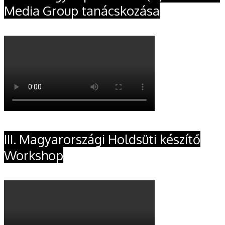
Media Group tanácskozása
III. Magyarországi Holdsüti készítő
Workshop