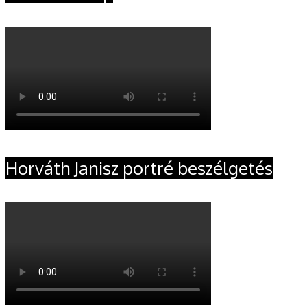
Horváth Janisz portré beszélgetés