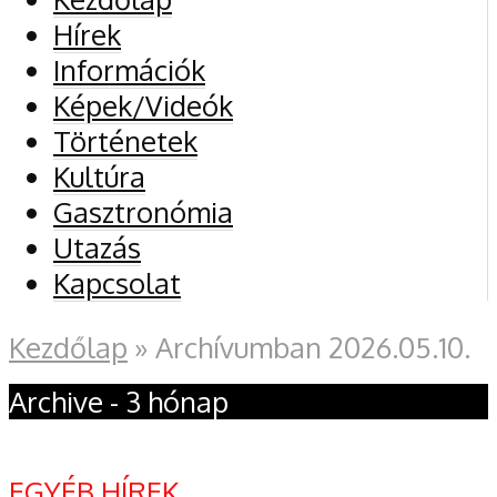
Hírek
Információk
Képek/Videók
Történetek
Kultúra
Gasztronómia
Utazás
Kapcsolat
Kezdőlap
»
Archívumban 2026.05.10.
Archive - 3 hónap
EGYÉB HÍREK