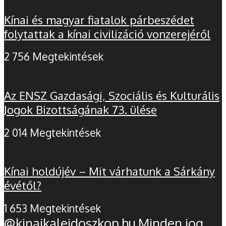
Kínai és magyar fiatalok párbeszédet
folytattak a kínai civilizáció vonzerejéről
2 756 Megtekintések
Az ENSZ Gazdasági, Szociális és Kulturális
Jogok Bizottságának 73. ülése
2 014 Megtekintések
Kínai holdújév – Mit várhatunk a Sárkány
évétől?
1 653 Megtekintések
@kinaikaleidoszkop.hu Minden jog