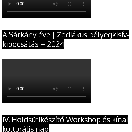
A Sárkány éve | Zodiákus bélyegkisív-
kibocsátás – 2024
IV. Holdsütikészítő Workshop és kínai
kulturális nap