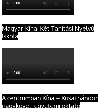
Magyar-Kínai Két Tanítási Nyelvű
Iskola
A centrumban Kína – Kusai Sándor
nagykövet, egyetemi oktató