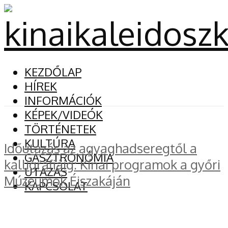
KEZDŐLAP
HÍREK
INFORMÁCIÓK
KÉPEK/VIDEÓK
TÖRTÉNETEK
KULTÚRA
Időutazás az agyaghadseregtől a
GASZTRONÓMIA
kalligráfiáig: Kínai programok a győri
UTAZÁS
Múzeumok Éjszakáján
KAPCSOLAT