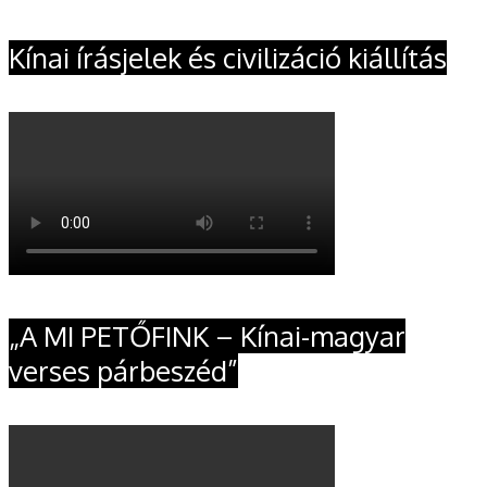
Kínai írásjelek és civilizáció kiállítás
„A MI PETŐFINK – Kínai-magyar
verses párbeszéd”