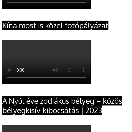
Kína most is közel fotópályázat
A Nyúl éve zodiákus bélyeg – közös
bélyegkisív-kibocsátás | 2023