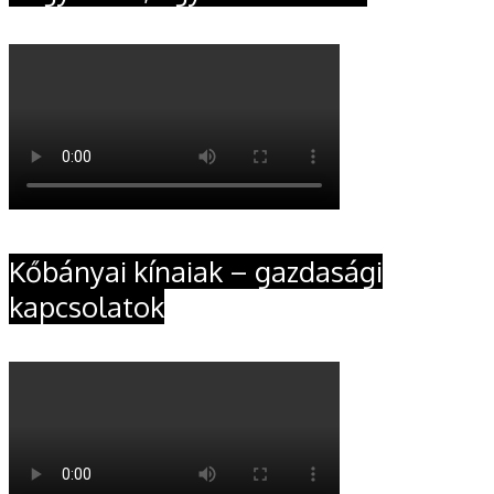
Kőbányai kínaiak – gazdasági
kapcsolatok