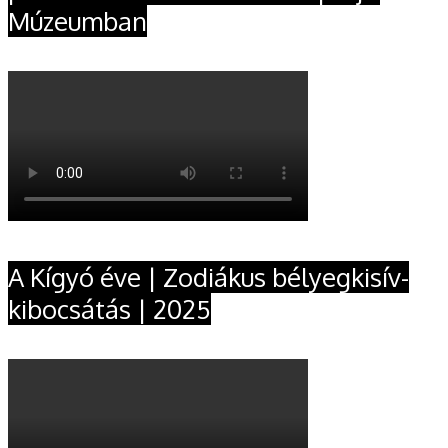
Múzeumban
A Kígyó éve | Zodiákus bélyegkisív-
kibocsátás | 2025