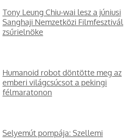
Tony Leung Chiu-wai lesz a júniusi
Sanghaji Nemzetközi Filmfesztivál
zsűrielnöke
Humanoid robot döntötte meg az
emberi világcsúcsot a pekingi
félmaratonon
Selyemút pompája: Szellemi