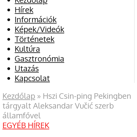
Hírek
Információk
Képek/Videók
Történetek
Kultúra
Gasztronómia
Utazás
Kapcsolat
Kezdőlap
»
Hszi Csin-ping Pekingben
tárgyalt Aleksandar Vučić szerb
államfővel
EGYÉB HÍREK