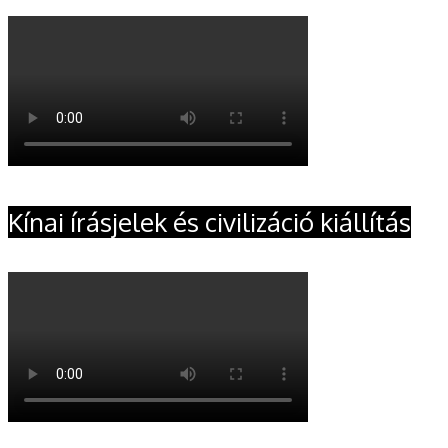
Kínai írásjelek és civilizáció kiállítás