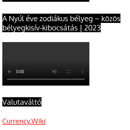
A Nyúl éve zodiákus bélyeg – közös
bélyegkisív-kibocsátás | 2023
Valutaváltó
Currency.Wiki