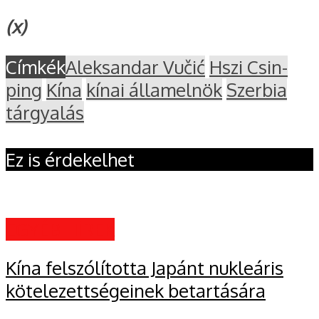
(x)
Címkék
Aleksandar Vučić
Hszi Csin-
ping
Kína
kínai államelnök
Szerbia
tárgyalás
Ez is érdekelhet
EGYÉB HÍREK
Kína felszólította Japánt nukleáris
kötelezettségeinek betartására