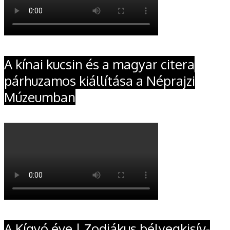
A kínai kucsin és a magyar citera
párhuzamos kiállítása a Néprajzi
Múzeumban
A Kígyó éve | Zodiákus bélyegkisív-