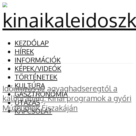
KEZDŐLAP
HÍREK
INFORMÁCIÓK
KÉPEK/VIDEÓK
TÖRTÉNETEK
KULTÚRA
Időutazás az agyaghadseregtől a
GASZTRONÓMIA
kalligráfiáig: Kínai programok a győri
UTAZÁS
Múzeumok Éjszakáján
KAPCSOLAT