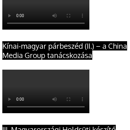
Kínai-magyar párbeszéd (II.) – a China
Media Group tanácskozása
III. Magyarországi Holdsüti készítő