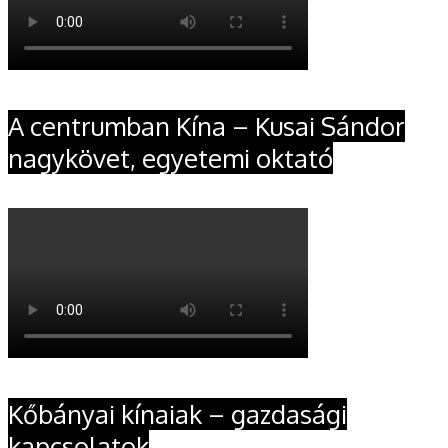
A centrumban Kína – Kusai Sándor
nagykövet, egyetemi oktató
Kőbányai kínaiak – gazdasági
kapcsolatok