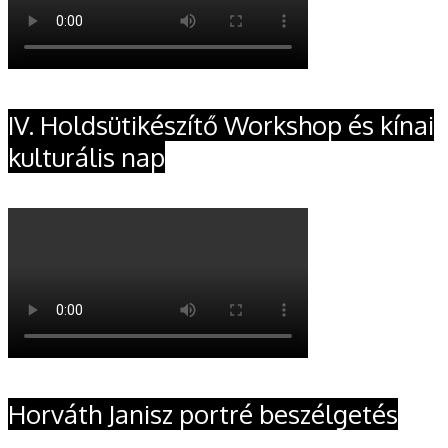
IV. Holdsütikészítő Workshop és kínai
kulturális nap
Horváth Janisz portré beszélgetés