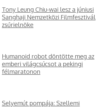
Tony Leung Chiu-wai lesz a júniusi
Sanghaji Nemzetközi Filmfesztivál
zsűrielnöke
Humanoid robot döntötte meg az
emberi világcsúcsot a pekingi
félmaratonon
Selyemút pompája: Szellemi