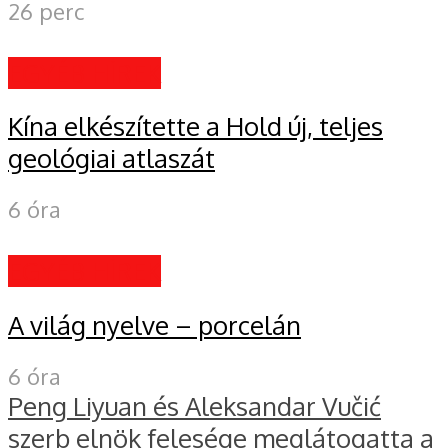
26 perc
EGYÉB HÍREK
Kína elkészítette a Hold új, teljes
geológiai atlaszát
6 óra
EGYÉB HÍREK
A világ nyelve – porcelán
6 óra
Peng Liyuan és Aleksandar Vučić
szerb elnök felesége meglátogatta a