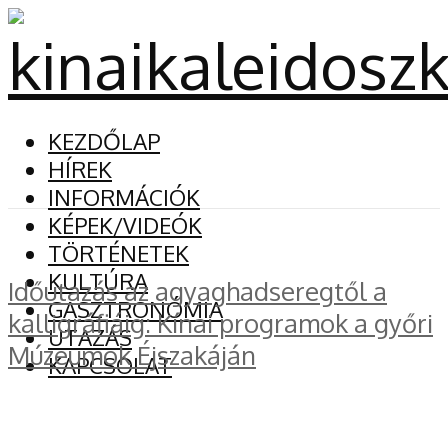
KEZDŐLAP
HÍREK
INFORMÁCIÓK
KÉPEK/VIDEÓK
TÖRTÉNETEK
KULTÚRA
Időutazás az agyaghadseregtől a
GASZTRONÓMIA
kalligráfiáig: Kínai programok a győri
UTAZÁS
Múzeumok Éjszakáján
KAPCSOLAT