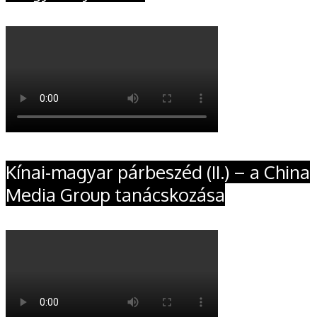
Kínai-magyar párbeszéd (II.) – a China
Media Group tanácskozása