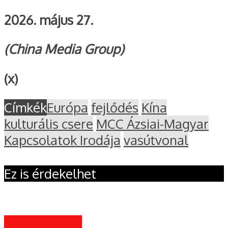
2026. május 27.
(China Media Group)
(x)
Címkék
Európa
fejlődés
Kína
kulturális csere
MCC Ázsiai-Magyar
Kapcsolatok Irodája
vasútvonal
Ez is érdekelhet
EGYÉB HÍREK