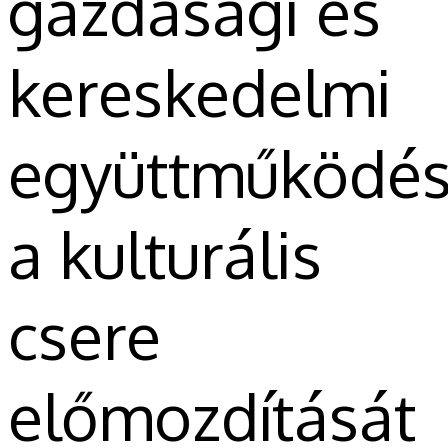
gazdasági és
kereskedelmi
együttműködés
a kulturális
csere
előmozdítását