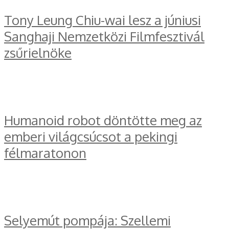
Tony Leung Chiu-wai lesz a júniusi
Sanghaji Nemzetközi Filmfesztivál
zsűrielnöke
Humanoid robot döntötte meg az
emberi világcsúcsot a pekingi
félmaratonon
Selyemút pompája: Szellemi