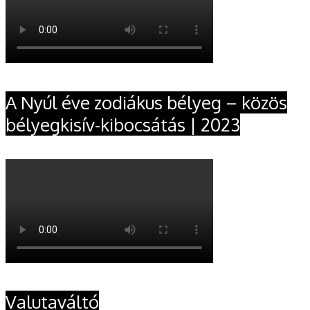
A Nyúl éve zodiákus bélyeg – közös
bélyegkisív-kibocsátás | 2023
Valutaváltó