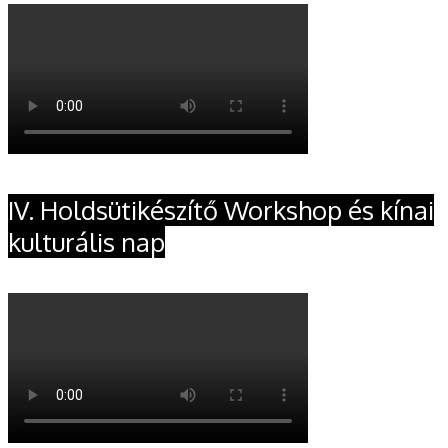
IV. Holdsütikészítő Workshop és kínai
kulturális nap