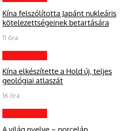
Kína felszólította Japánt nukleáris
kötelezettségeinek betartására
11 óra
EGYÉB HÍREK
Kína elkészítette a Hold új, teljes
geológiai atlaszát
16 óra
EGYÉB HÍREK
A világ nyelve – porcelán