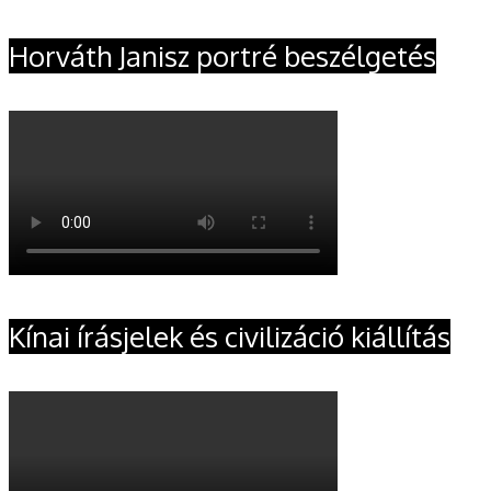
Horváth Janisz portré beszélgetés
Kínai írásjelek és civilizáció kiállítás