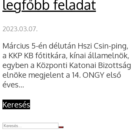
legfőbb feladat
2023.03.07.
Március 5-én délután Hszi Csin-ping,
a KKP KB főtitkára, kínai államelnök,
egyben a Központi Katonai Bizottság
elnöke megjelent a 14. ONGY első
éves...
Keresés