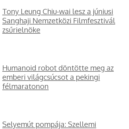
Tony Leung Chiu-wai lesz a júniusi
Sanghaji Nemzetközi Filmfesztivál
zsűrielnöke
Humanoid robot döntötte meg az
emberi világcsúcsot a pekingi
félmaratonon
Selyemút pompája: Szellemi