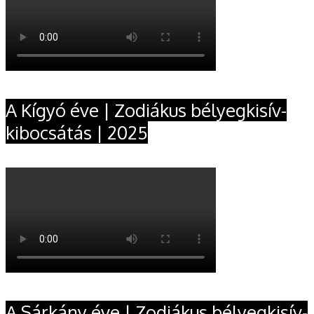
A Kígyó éve | Zodiákus bélyegkisív-
kibocsátás | 2025
A Sárkány éve | Zodiákus bélyegkisív-