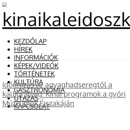
KEZDŐLAP
HÍREK
INFORMÁCIÓK
KÉPEK/VIDEÓK
TÖRTÉNETEK
KULTÚRA
Időutazás az agyaghadseregtől a
GASZTRONÓMIA
kalligráfiáig: Kínai programok a győri
UTAZÁS
Múzeumok Éjszakáján
KAPCSOLAT