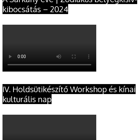
kibocsátás – 2024
IV. Holdsütikészítő Workshop és kínai
kulturális nap