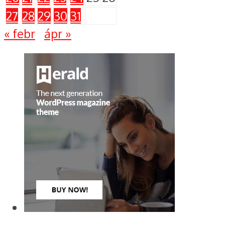
27
28
29
30
31
« febr
ápr »