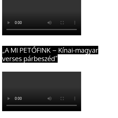
„A MI PETŐFINK – Kínai-magyar
verses párbeszéd”