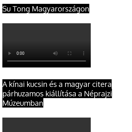
Su Tong Magyarországon
A kínai kucsin és a magyar citera
párhuzamos kiállítása a Néprajzi
Múzeumban