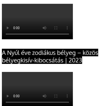
A Nyúl éve zodiákus bélyeg – közös
bélyegkisív-kibocsátás | 2023