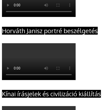
Horváth Janisz portré beszélgetés
Kínai írásjelek és civilizáció kiállítás