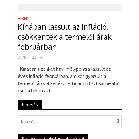
HÍREK
Kínában lassult az infláció,
csökkentek a termelői árak
februárban
2023.03.09.
Kínában tizenkét havi mélypontra lassult az
éves infláció februárban, amikor gyorsult a
termelői árcsökkenés. A kínai statisztikai hivatal
csütörtökön azt...
Keresés
Kövessen minket Facebookon!