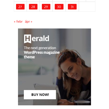
27
28
29
30
31
« febr
ápr »