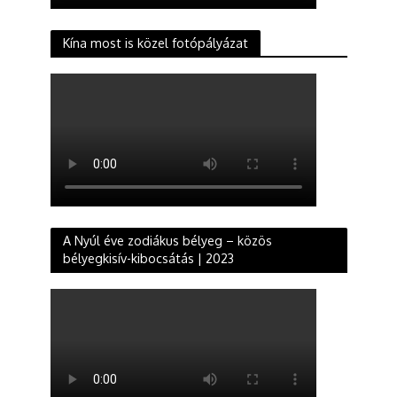
Kína most is közel fotópályázat
A Nyúl éve zodiákus bélyeg – közös
bélyegkisív-kibocsátás | 2023