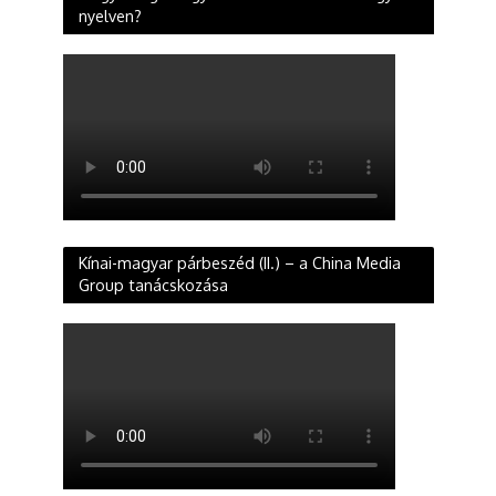
nyelven?
Kínai-magyar párbeszéd (II.) – a China Media
Group tanácskozása