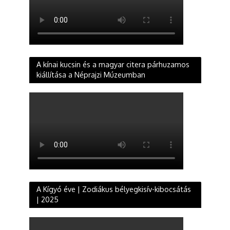
A kínai kucsin és a magyar citera párhuzamos
kiállítása a Néprajzi Múzeumban
A Kígyó éve | Zodiákus bélyegkisív-kibocsátás
| 2025