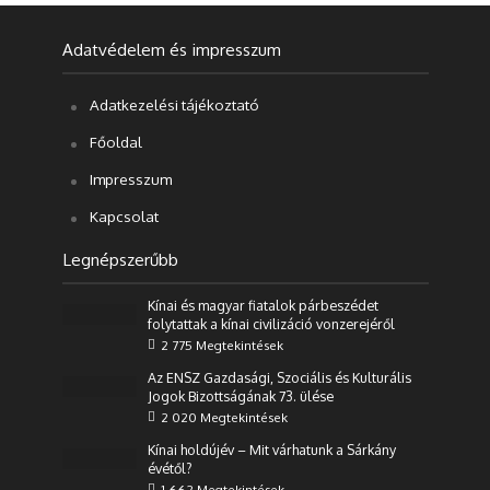
Adatvédelem és impresszum
Adatkezelési tájékoztató
Főoldal
Impresszum
Kapcsolat
Legnépszerűbb
Kínai és magyar fiatalok párbeszédet
folytattak a kínai civilizáció vonzerejéről
2 775 Megtekintések
Az ENSZ Gazdasági, Szociális és Kulturális
Jogok Bizottságának 73. ülése
2 020 Megtekintések
Kínai holdújév – Mit várhatunk a Sárkány
évétől?
1 662 Megtekintések