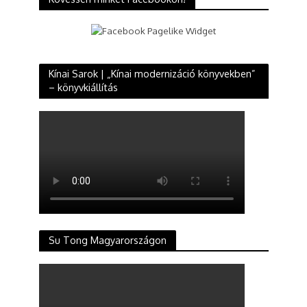
Kínai Sarok | „Kínai modernizáció könyvekben”
– könyvkiállítás
Su Tong Magyarországon