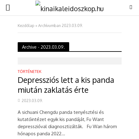
Kezdőlap
»
Archívumban 2023.03.09.
Archive - 2023.03.09.
TÖRTÉNETEK
Depressziós lett a kis panda
miután zaklatás érte
2023.03.09.
A sichuani Chengdu panda tenyésztési és
kutatóintézet egyik kis pandáját, Fu Want
depresszióval diagnosztizálták. Fu Wan három
hónapos panda 2022...