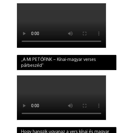
„A MI PETŐFINK – Kínai-magyar verses
párbeszéd”
Hogy hangzik ugyanaz a vers kínai és magyar