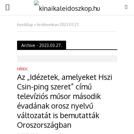
Kezdőlap
»
Archívumban 2023.03.27.
Archive - 2023.03.27.
HÍREK
Az „Idézetek, amelyeket Hszi
Csin-ping szeret” című
televíziós műsor második
évadának orosz nyelvű
változatát is bemutatták
Oroszországban