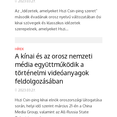
2023.03.27.
Az „Idézetek, amelyeket Hszi Csin-ping szeret”
második évadának orosz nyelvű változatában ősi
kínai szövegek és klasszikus idézetek
szerepelnek, amelyeket Hszi...
HÍREK
A kínai és az orosz nemzeti
média együttműködik a
történelmi videóanyagok
feldolgozásában
2023.03.27.
Hszi Csin-ping kínai elnök oroszországi látogatása
során, helyi idő szerint március 21-én a China
Media Group, valamint az All-Russia State