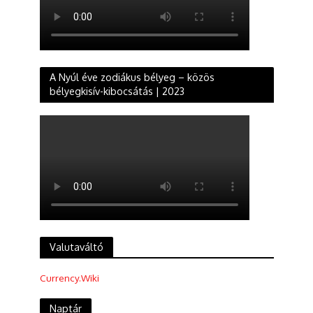
A Nyúl éve zodiákus bélyeg – közös
bélyegkisív-kibocsátás | 2023
Valutaváltó
Currency.Wiki
Naptár