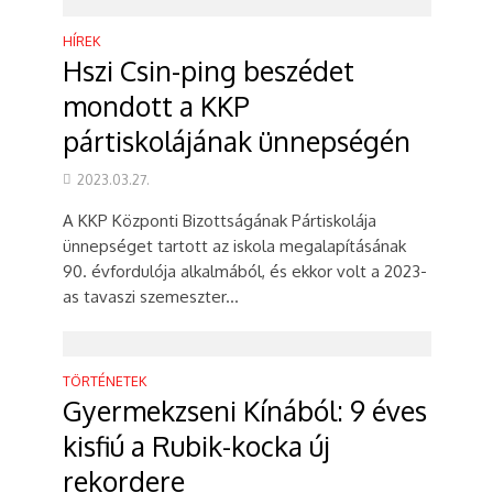
HÍREK
Hszi Csin-ping beszédet
mondott a KKP
pártiskolájának ünnepségén
2023.03.27.
A KKP Központi Bizottságának Pártiskolája
ünnepséget tartott az iskola megalapításának
90. évfordulója alkalmából, és ekkor volt a 2023-
as tavaszi szemeszter...
TÖRTÉNETEK
Gyermekzseni Kínából: 9 éves
kisfiú a Rubik-kocka új
rekordere