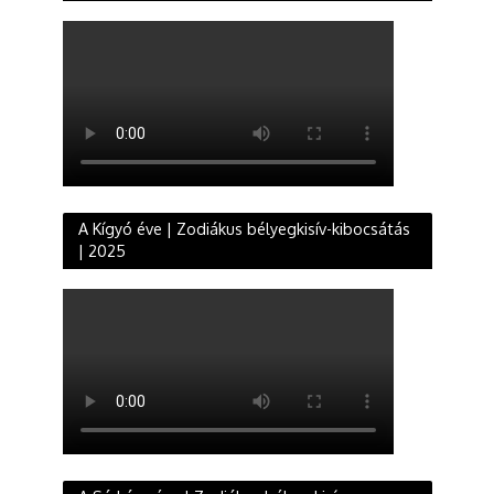
A Kígyó éve | Zodiákus bélyegkisív-kibocsátás
| 2025