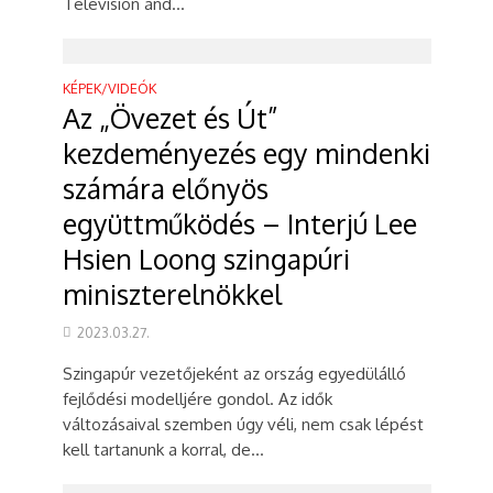
Television and...
KÉPEK/VIDEÓK
Az „Övezet és Út”
kezdeményezés egy mindenki
számára előnyös
együttműködés – Interjú Lee
Hsien Loong szingapúri
miniszterelnökkel
2023.03.27.
Szingapúr vezetőjeként az ország egyedülálló
fejlődési modelljére gondol. Az idők
változásaival szemben úgy véli, nem csak lépést
kell tartanunk a korral, de...