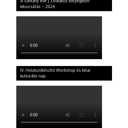
A Sárkány éve | Zodiákus bélyegkisív-
kibocsátás – 2024
IV. Holdsütikészítő Workshop és kínai
kulturális nap