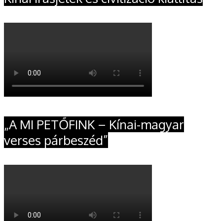
„A MI PETŐFINK – Kínai-magyar
verses párbeszéd”