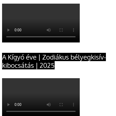
A Kígyó éve | Zodiákus bélyegkisív-
kibocsátás | 2025