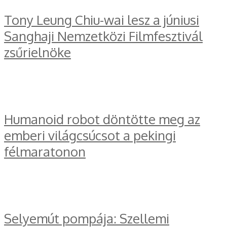
Tony Leung Chiu-wai lesz a júniusi
Sanghaji Nemzetközi Filmfesztivál
zsűrielnöke
Humanoid robot döntötte meg az
emberi világcsúcsot a pekingi
félmaratonon
Selyemút pompája: Szellemi