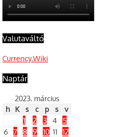
Valutaváltó
Currency.Wiki
Naptár
2023. március
h
K
s
c
p
s
v
1
2
3
4
5
6
7
8
9
10
11
12