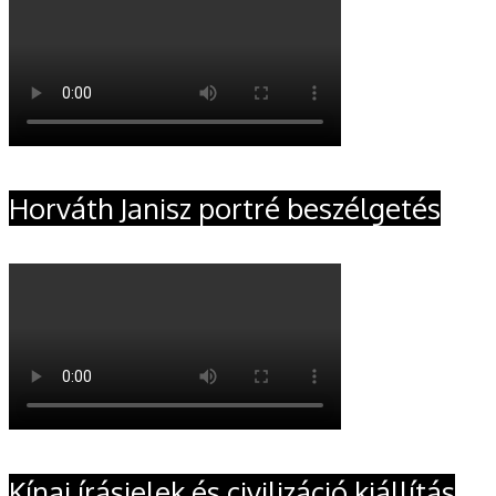
Horváth Janisz portré beszélgetés
Kínai írásjelek és civilizáció kiállítás