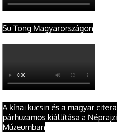
Su Tong Magyarországon
A kínai kucsin és a magyar citera
párhuzamos kiállítása a Néprajzi
Múzeumban