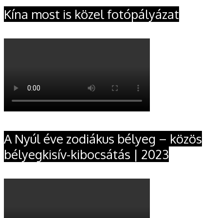
Kína most is közel fotópályázat
A Nyúl éve zodiákus bélyeg – közös
bélyegkisív-kibocsátás | 2023