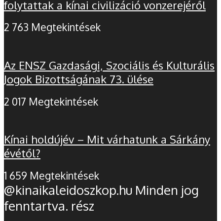
folytattak a kínai civilizáció vonzerejéről
2 763 Megtekintések
Az ENSZ Gazdasági, Szociális és Kulturális
Jogok Bizottságának 73. ülése
2 017 Megtekintések
Kínai holdújév – Mit várhatunk a Sárkány
évétől?
1 659 Megtekintések
@kinaikaleidoszkop.hu Minden jog
fenntartva. rész