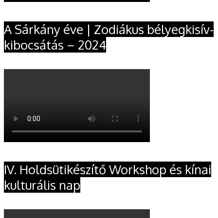
A Sárkány éve | Zodiákus bélyegkisív-
kibocsátás – 2024
IV. Holdsütikészítő Workshop és kínai
kulturális nap