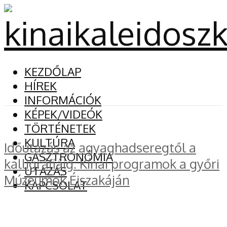
KEZDŐLAP
HÍREK
INFORMÁCIÓK
KÉPEK/VIDEÓK
TÖRTÉNETEK
KULTÚRA
Időutazás az agyaghadseregtől a
GASZTRONÓMIA
kalligráfiáig: Kínai programok a győri
UTAZÁS
Múzeumok Éjszakáján
KAPCSOLAT