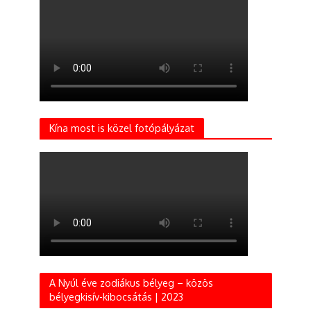
Kína most is közel fotópályázat
A Nyúl éve zodiákus bélyeg – közös
bélyegkisív-kibocsátás | 2023