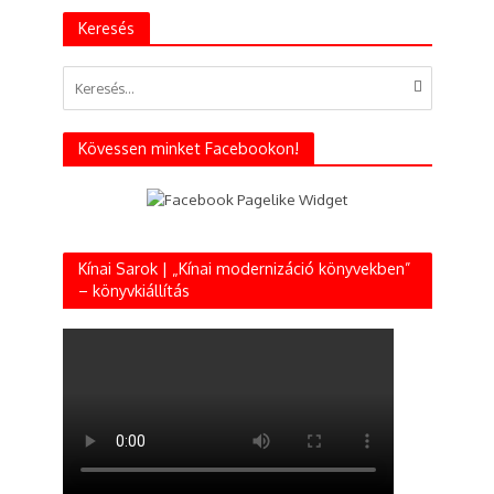
Keresés
Kövessen minket Facebookon!
Kínai Sarok | „Kínai modernizáció könyvekben”
– könyvkiállítás