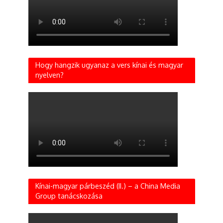
Hogy hangzik ugyanaz a vers kínai és magyar
nyelven?
Kínai-magyar párbeszéd (II.) – a China Media
Group tanácskozása