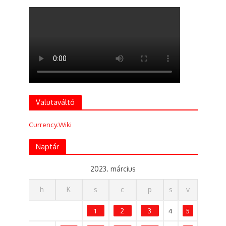
Valutaváltó
Currency.Wiki
Naptár
2023. március
h
K
s
c
p
s
v
1
2
3
4
5