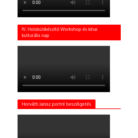
IV. Holdsütikészítő Workshop és kínai
kulturális nap
Horváth Janisz portré beszélgetés