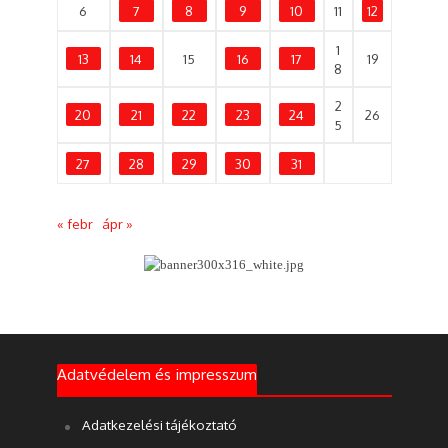
6
7
8
9
10
11
12
1
13
14
15
16
17
19
8
2
20
21
22
23
24
26
5
27
28
29
30
31
« febr
ápr »
Adatvédelem és impresszum
Adatkezelési tájékoztató