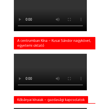
A centrumban Kína – Kusai Sándor nagykövet,
egyetemi oktató
Kőbányai kínaiak – gazdasági kapcsolatok