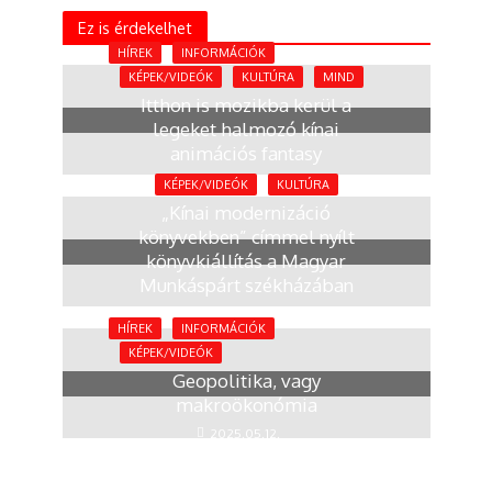
Ez is érdekelhet
HÍREK
INFORMÁCIÓK
KÉPEK/VIDEÓK
KULTÚRA
MIND
Itthon is mozikba kerül a
legeket halmozó kínai
animációs fantasy
10 hónap
KÉPEK/VIDEÓK
KULTÚRA
„Kínai modernizáció
könyvekben” címmel nyílt
könyvkiállítás a Magyar
Munkáspárt székházában
2025.07.08.
HÍREK
INFORMÁCIÓK
KÉPEK/VIDEÓK
Geopolitika, vagy
makroökonómia
2025.05.12.