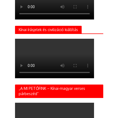
Kínai írásjelek és civilizáció kiállítás
„A MI PETŐFINK – Kínai-magyar verses
párbeszéd”