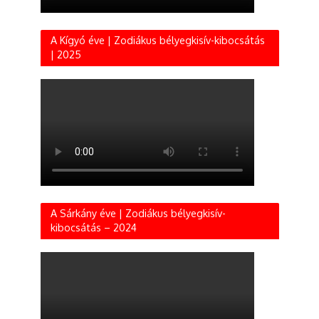
A Kígyó éve | Zodiákus bélyegkisív-kibocsátás
| 2025
A Sárkány éve | Zodiákus bélyegkisív-
kibocsátás – 2024