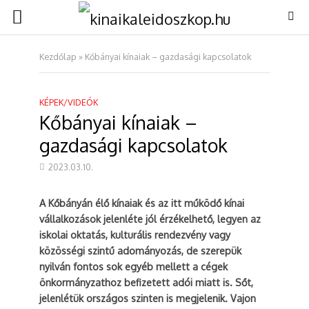
Kezdőlap
»
Kőbányai kínaiak – gazdasági kapcsolatok
KÉPEK/VIDEÓK
Kőbányai kínaiak –
gazdasági kapcsolatok
2023.03.10.
A Kőbányán élő kínaiak és az itt működő kínai
vállalkozások jelenléte jól érzékelhető, legyen az
iskolai oktatás, kulturális rendezvény vagy
közösségi szintű adományozás, de szerepük
nyilván fontos sok egyéb mellett a cégek
önkormányzathoz befizetett adói miatt is. Sőt,
jelenlétük országos szinten is megjelenik. Vajon