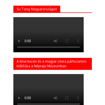
Su Tong Magyarországon
A kínai kucsin és a magyar citera párhuzamos
kiállítása a Néprajzi Múzeumban