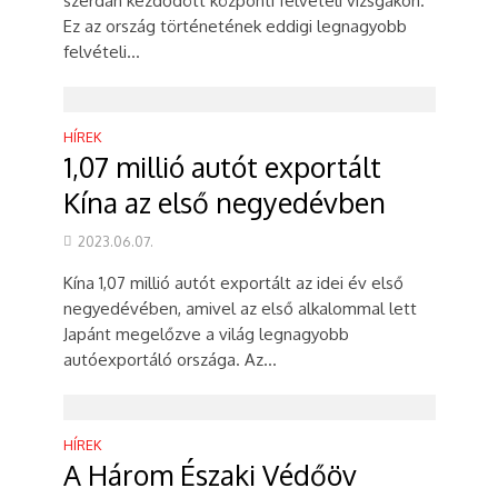
szerdán kezdődött központi felvételi vizsgákon.
Ez az ország történetének eddigi legnagyobb
felvételi...
HÍREK
1,07 millió autót exportált
Kína az első negyedévben
2023.06.07.
Kína 1,07 millió autót exportált az idei év első
negyedévében, amivel az első alkalommal lett
Japánt megelőzve a világ legnagyobb
autóexportáló országa. Az...
HÍREK
A Három Északi Védőöv