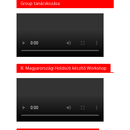
Group tanácskozása
III. Magyarországi Holdsüti készítő Workshop