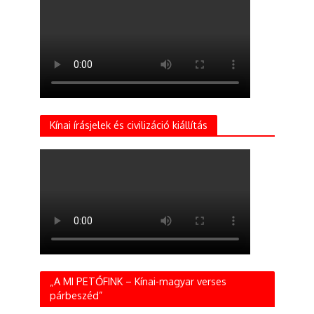
Kínai írásjelek és civilizáció kiállítás
„A MI PETŐFINK – Kínai-magyar verses
párbeszéd”