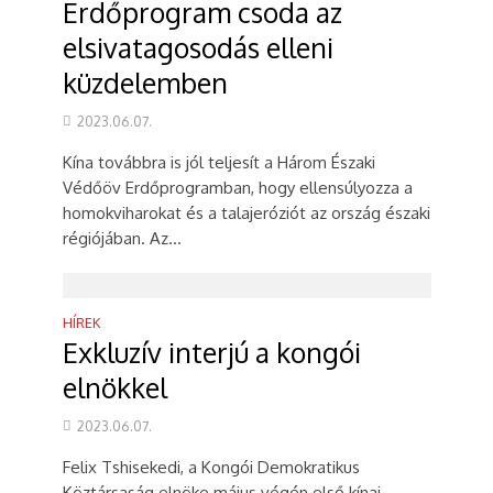
Erdőprogram csoda az
elsivatagosodás elleni
küzdelemben
2023.06.07.
Kína továbbra is jól teljesít a Három Északi
Védőöv Erdőprogramban, hogy ellensúlyozza a
homokviharokat és a talajeróziót az ország északi
régiójában. Az...
HÍREK
Exkluzív interjú a kongói
elnökkel
2023.06.07.
Felix Tshisekedi, a Kongói Demokratikus
Köztársaság elnöke május végén első kínai