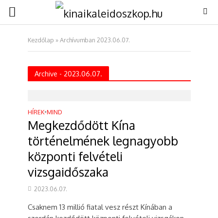
Kezdőlap
»
Archívumban 2023.06.07.
Archive - 2023.06.07.
HÍREK
•
MIND
Megkezdődött Kína
történelmének legnagyobb
központi felvételi
vizsgaidőszaka
2023.06.07.
Csaknem 13 millió fiatal vesz részt Kínában a