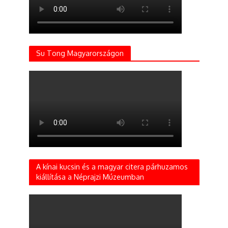
Su Tong Magyarországon
A kínai kucsin és a magyar citera párhuzamos
kiállítása a Néprajzi Múzeumban