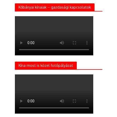
Kőbányai kínaiak – gazdasági kapcsolatok
Kína most is közel fotópályázat