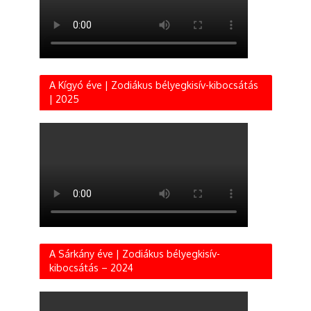
A Kígyó éve | Zodiákus bélyegkisív-kibocsátás
| 2025
A Sárkány éve | Zodiákus bélyegkisív-
kibocsátás – 2024