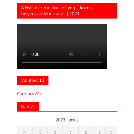
A Nyúl éve zodiákus bélyeg – közös
bélyegkisív-kibocsátás | 2023
Valutaváltó
Currency.Wiki
Naptár
2023. június
h
K
s
c
p
s
v