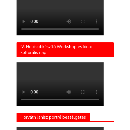
IV. Holdsütikészítő Workshop és kínai
kulturális nap
Horváth Janisz portré beszélgetés