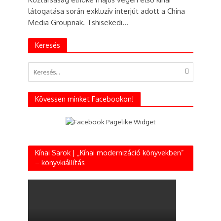
látogatása során exkluzív interjút adott a China
Media Groupnak. Tshisekedi...
Keresés
Kövessen minket Facebookon!
Kínai Sarok | „Kínai modernizáció könyvekben”
– könyvkiállítás