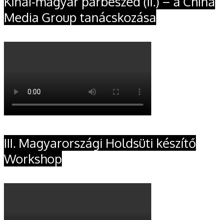
Kínai-magyar párbeszéd (II.) – a China
Media Group tanácskozása
III. Magyarországi Holdsüti készítő
Workshop