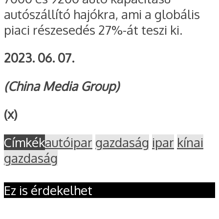
autószállító hajókra, ami a globális
piaci részesedés 27%-át teszi ki.
2023. 06. 07.
(China Media Group)
(x)
Címkék
autóipar
gazdaság
ipar
kínai
gazdaság
Ez is érdekelhet