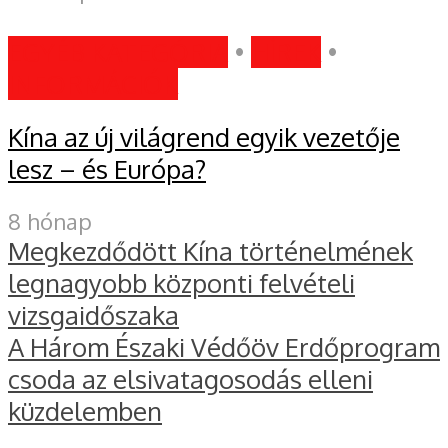
EGYÉB KATEGÓRIA
•
HÍREK
•
INFORMÁCIÓK
Kína az új világrend egyik vezetője
lesz – és Európa?
8 hónap
Megkezdődött Kína történelmének
legnagyobb központi felvételi
vizsgaidőszaka
A Három Északi Védőöv Erdőprogram
csoda az elsivatagosodás elleni
küzdelemben