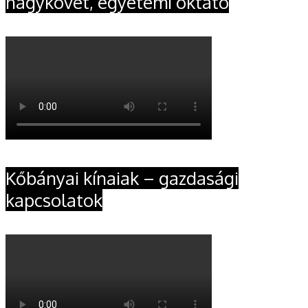
nagykövet, egyetemi oktató
Kőbányai kínaiak – gazdasági
kapcsolatok