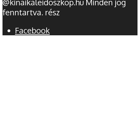
@kinaikaleidoszkop.hu Minden jog
fenntartva. rész
Facebook