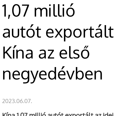
1,07 millió
autót exportált
Kína az első
negyedévben
2023.06.07.
Kína 1,07 millió autót exportált az idei