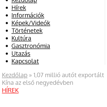
Hírek
Információk
Képek/Videók
Történetek
Kultúra
Gasztronómia
Utazás
Kapcsolat
Kezdőlap
»
1,07 millió autót exportált
Kína az első negyedévben
HÍREK