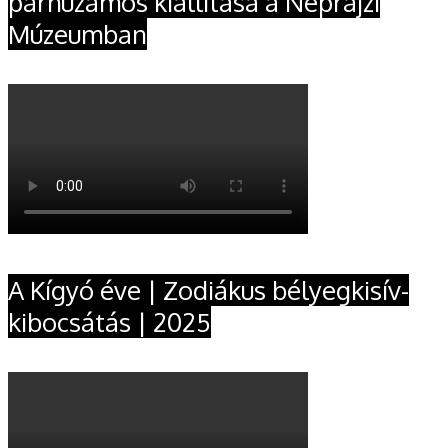
párhuzamos kiállítása a Néprajzi
Múzeumban
A Kígyó éve | Zodiákus bélyegkisív-
kibocsátás | 2025