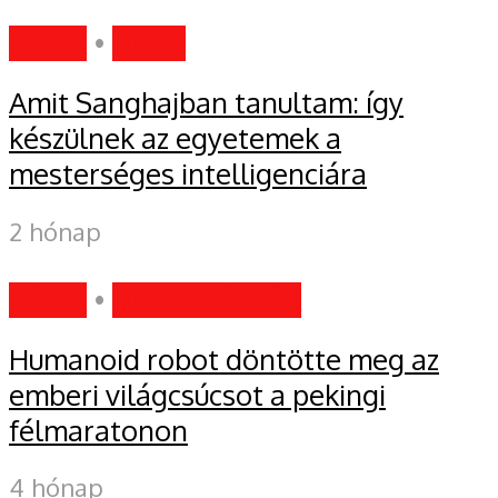
HÍREK
•
MIND
Amit Sanghajban tanultam: így
készülnek az egyetemek a
mesterséges intelligenciára
2 hónap
HÍREK
•
INFORMÁCIÓK
Humanoid robot döntötte meg az
emberi világcsúcsot a pekingi
félmaratonon
4 hónap