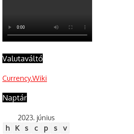
Valutaváltó
Currency.Wiki
Naptár
2023. június
h
K
s
c
p
s
v