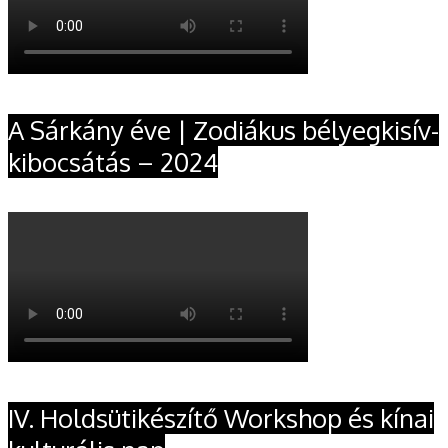
A Sárkány éve | Zodiákus bélyegkisív-
kibocsátás – 2024
IV. Holdsütikészítő Workshop és kínai