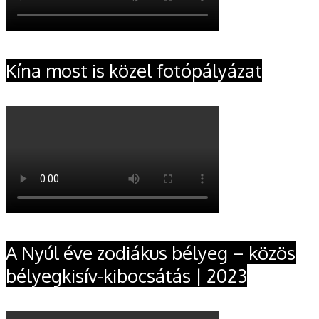
Kína most is közel fotópályázat
A Nyúl éve zodiákus bélyeg – közös
bélyegkisív-kibocsátás | 2023