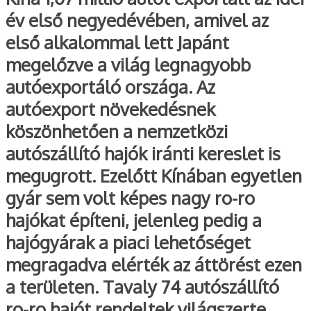
év első negyedévében, amivel az
első alkalommal lett Japánt
megelőzve a világ legnagyobb
autóexportáló országa. Az
autóexport növekedésnek
köszönhetően a nemzetközi
autószállító hajók iránti kereslet is
megugrott. Ezelőtt Kínában egyetlen
gyár sem volt képes nagy ro-ro
hajókat építeni, jelenleg pedig a
hajógyárak a piaci lehetőséget
megragadva elérték az áttörést ezen
a területen. Tavaly 74 autószállító
ro-ro hajót rendeltek világszerte,