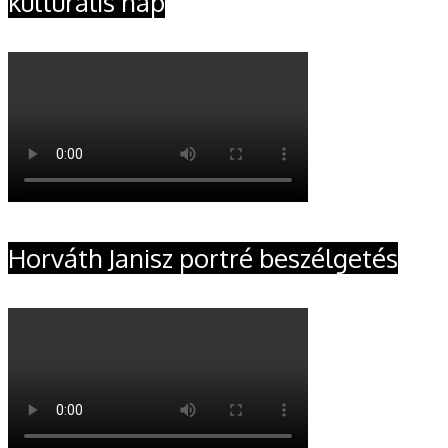
kulturális nap
Horváth Janisz portré beszélgetés