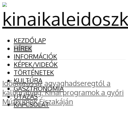
KEZDŐLAP
HÍREK
INFORMÁCIÓK
KÉPEK/VIDEÓK
TÖRTÉNETEK
KULTÚRA
Időutazás az agyaghadseregtől a
GASZTRONÓMIA
kalligráfiáig: Kínai programok a győri
UTAZÁS
Múzeumok Éjszakáján
KAPCSOLAT