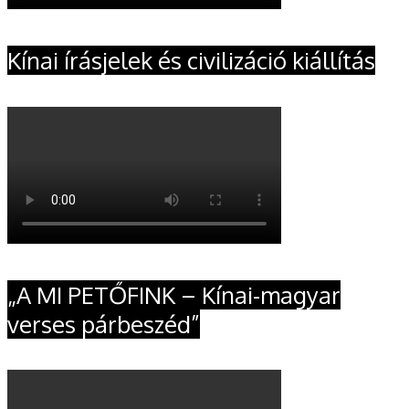
Kínai írásjelek és civilizáció kiállítás
„A MI PETŐFINK – Kínai-magyar
verses párbeszéd”