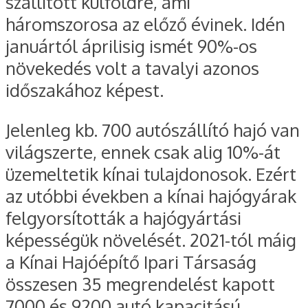
szállított külföldre, ami
háromszorosa az előző évinek. Idén
januártól áprilisig ismét 90%-os
növekedés volt a tavalyi azonos
időszakához képest.
Jelenleg kb. 700 autószállító hajó van
világszerte, ennek csak alig 10%-át
üzemeltetik kínai tulajdonosok. Ezért
az utóbbi években a kínai hajógyárak
felgyorsították a hajógyártási
képességük növelését. 2021-tól máig
a Kínai Hajóépítő Ipari Társaság
összesen 35 megrendelést kapott
7000 és 9200 autó kapacitású