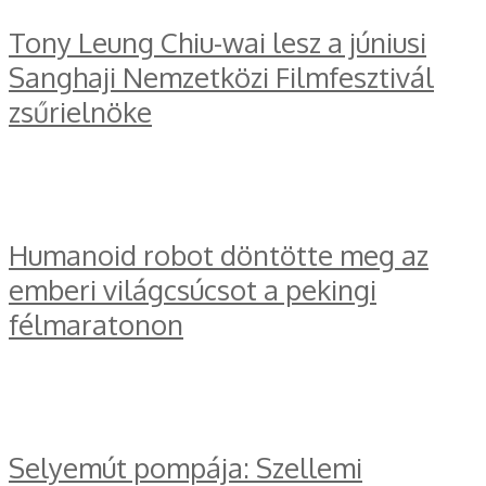
Tony Leung Chiu-wai lesz a júniusi
Sanghaji Nemzetközi Filmfesztivál
zsűrielnöke
Humanoid robot döntötte meg az
emberi világcsúcsot a pekingi
félmaratonon
Selyemút pompája: Szellemi