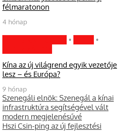
félmaratonon
4 hónap
EGYÉB KATEGÓRIA
•
HÍREK
•
INFORMÁCIÓK
Kína az új világrend egyik vezetője
lesz – és Európa?
9 hónap
Szenegáli elnök: Szenegál a kínai
infrastruktúra segítségével vált
modern megjelenésűvé
Hszi Csin-ping az új fejlesztési