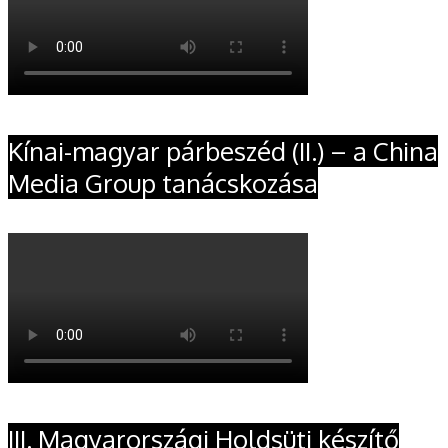
Kínai-magyar párbeszéd (II.) – a China
Media Group tanácskozása
III. Magyarországi Holdsüti készítő