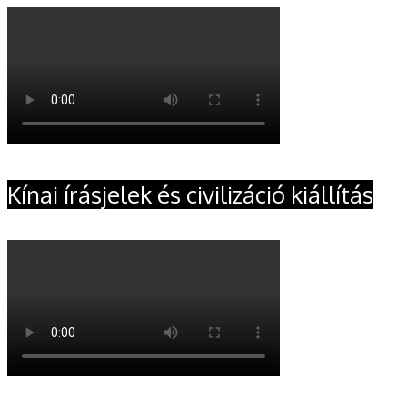
Kínai írásjelek és civilizáció kiállítás