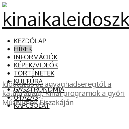
KEZDŐLAP
HÍREK
INFORMÁCIÓK
KÉPEK/VIDEÓK
TÖRTÉNETEK
KULTÚRA
Időutazás az agyaghadseregtől a
GASZTRONÓMIA
kalligráfiáig: Kínai programok a győri
UTAZÁS
Múzeumok Éjszakáján
KAPCSOLAT