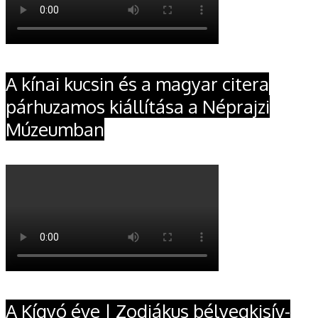
A kínai kucsin és a magyar citera
párhuzamos kiállítása a Néprajzi
Múzeumban
A Kígyó éve | Zodiákus bélyegkisív-