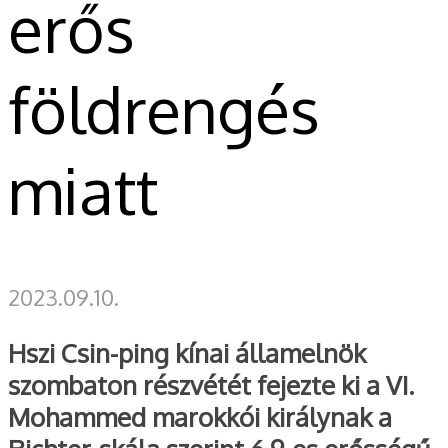
erős
földrengés
miatt
2023.09.10.
Hszi Csin-ping kínai államelnök
szombaton részvétét fejezte ki a VI.
Mohammed marokkói királynak a