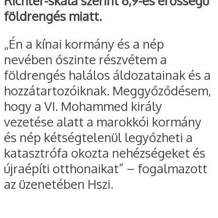
Richter-skála szerint 6,9-es erősségű
földrengés miatt.
„Én a kínai kormány és a nép
nevében őszinte részvétem a
földrengés halálos áldozatainak és a
hozzátartozóiknak. Meggyőződésem,
hogy a VI. Mohammed király
vezetése alatt a marokkói kormány
és nép kétségtelenül legyőzheti a
katasztrófa okozta nehézségeket és
újraépíti otthonaikat” – fogalmazott
az üzenetében Hszi.