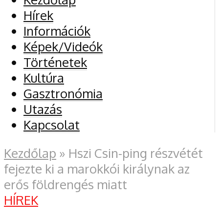
Hírek
Információk
Képek/Videók
Történetek
Kultúra
Gasztronómia
Utazás
Kapcsolat
Kezdőlap
»
Hszi Csin-ping részvétét
fejezte ki a marokkói királynak az
erős földrengés miatt
HÍREK