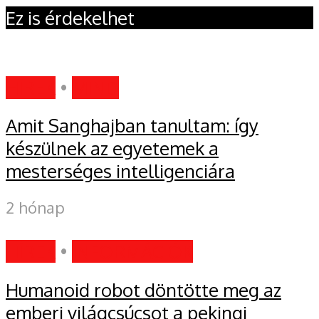
Ez is érdekelhet
HÍREK
•
MIND
Amit Sanghajban tanultam: így
készülnek az egyetemek a
mesterséges intelligenciára
2 hónap
HÍREK
•
INFORMÁCIÓK
Humanoid robot döntötte meg az
emberi világcsúcsot a pekingi