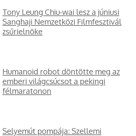
Tony Leung Chiu-wai lesz a júniusi
Sanghaji Nemzetközi Filmfesztivál
zsűrielnöke
Humanoid robot döntötte meg az
emberi világcsúcsot a pekingi
félmaratonon
Selyemút pompája: Szellemi