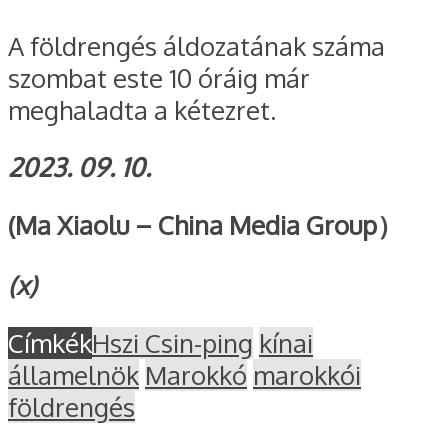
A földrengés áldozatának száma
szombat este 10 óráig már
meghaladta a kétezret.
2023. 09. 10.
(Ma Xiaolu – China Media Group）
(x)
Címkék
Hszi Csin-ping
kínai
államelnök
Marokkó
marokkói
földrengés