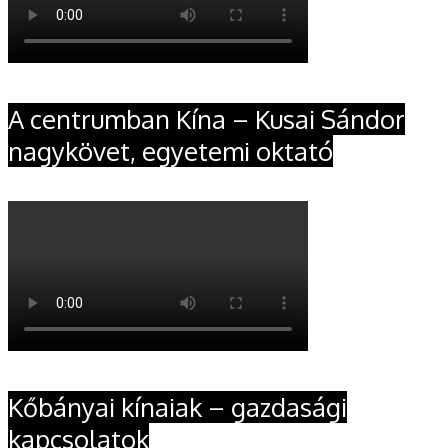
A centrumban Kína – Kusai Sándor
nagykövet, egyetemi oktató
Kőbányai kínaiak – gazdasági
kapcsolatok