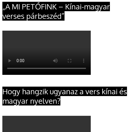
„A MI PETŐFINK – Kínai-magyar
verses párbeszéd”
Hogy hangzik ugyanaz a vers kínai és
magyar nyelven?