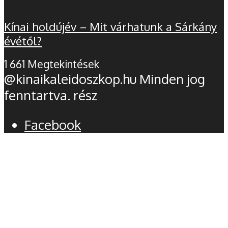
Kínai holdújév – Mit várhatunk a Sárkány
évétől?
1 661 Megtekintések
@kinaikaleidoszkop.hu Minden jog
fenntartva. rész
Facebook