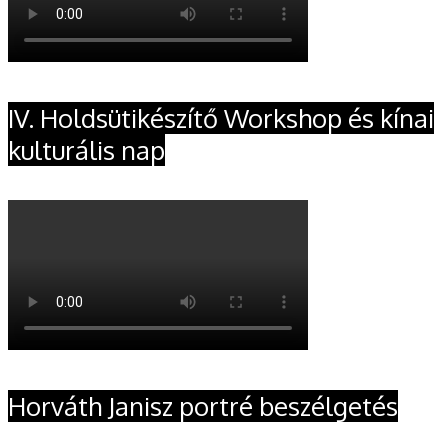
IV. Holdsütikészítő Workshop és kínai
kulturális nap
Horváth Janisz portré beszélgetés