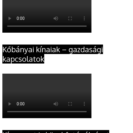
Kőbányai kínaiak – gazdasági
kapcsolatok