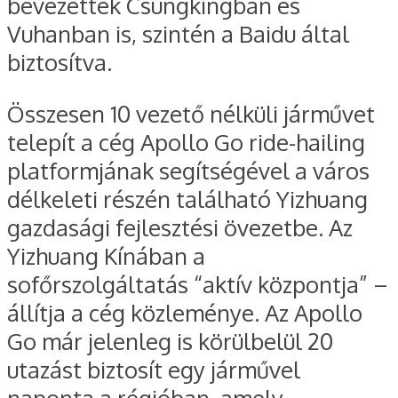
bevezették Csungkingban és
Vuhanban is, szintén a Baidu által
biztosítva.
Összesen 10 vezető nélküli járművet
telepít a cég Apollo Go ride-hailing
platformjának segítségével a város
délkeleti részén található Yizhuang
gazdasági fejlesztési övezetbe. Az
Yizhuang Kínában a
sofőrszolgáltatás “aktív központja” –
állítja a cég közleménye. Az Apollo
Go már jelenleg is körülbelül 20
utazást biztosít egy járművel
naponta a régióban, amely