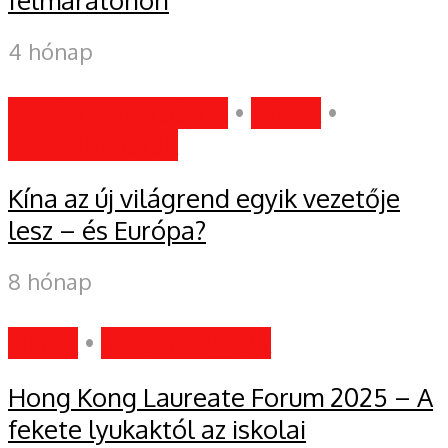
4 hónap
EGYÉB KATEGÓRIA
•
HÍREK
•
INFORMÁCIÓK
Kína az új világrend egyik vezetője
lesz – és Európa?
8 hónap
HÍREK
•
INFORMÁCIÓK
Hong Kong Laureate Forum 2025 – A
fekete lyukaktól az iskolai