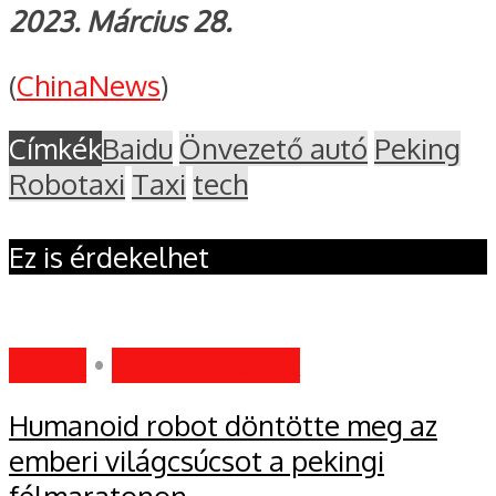
2023. Március 28.
(
ChinaNews
)
Címkék
Baidu
Önvezető autó
Peking
Robotaxi
Taxi
tech
Ez is érdekelhet
HÍREK
•
INFORMÁCIÓK
Humanoid robot döntötte meg az
emberi világcsúcsot a pekingi
félmaratonon