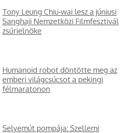
Tony Leung Chiu-wai lesz a júniusi
Sanghaji Nemzetközi Filmfesztivál
zsűrielnöke
Humanoid robot döntötte meg az
emberi világcsúcsot a pekingi
félmaratonon
Selyemút pompája: Szellemi