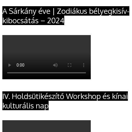
A Sárkány éve | Zodiákus bélyegkisív-
kibocsátás – 2024
IV. Holdsütikészítő Workshop és kínai
kulturális nap