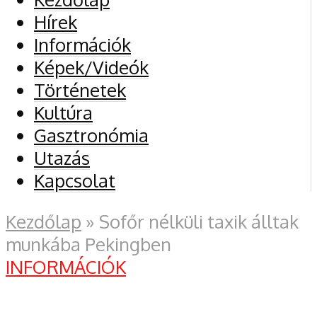
Hírek
Információk
Képek/Videók
Történetek
Kultúra
Gasztronómia
Utazás
Kapcsolat
Kezdőlap
»
Sofőr nélküli taxik álltak
munkába Pekingben
INFORMÁCIÓK