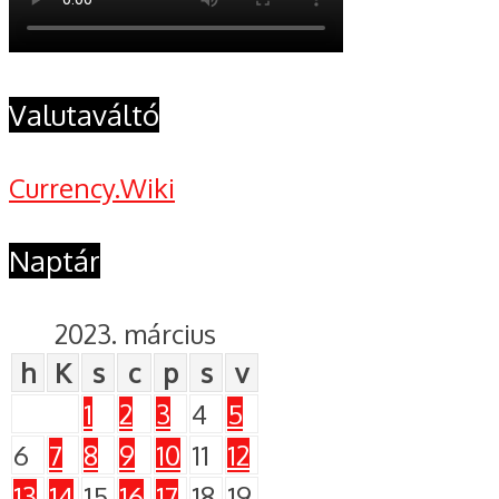
Valutaváltó
Currency.Wiki
Naptár
2023. március
h
K
s
c
p
s
v
1
2
3
4
5
6
7
8
9
10
11
12
13
14
15
16
17
18
19