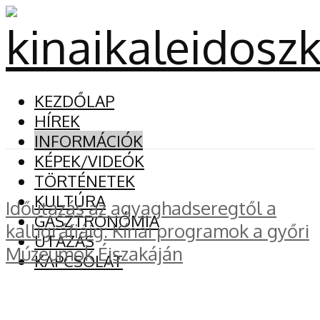
KEZDŐLAP
HÍREK
INFORMÁCIÓK
KÉPEK/VIDEÓK
TÖRTÉNETEK
KULTÚRA
Időutazás az agyaghadseregtől a
GASZTRONÓMIA
kalligráfiáig: Kínai programok a győri
UTAZÁS
Múzeumok Éjszakáján
KAPCSOLAT