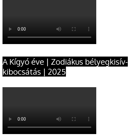
A Kígyó éve | Zodiákus bélyegkisív-
kibocsátás | 2025