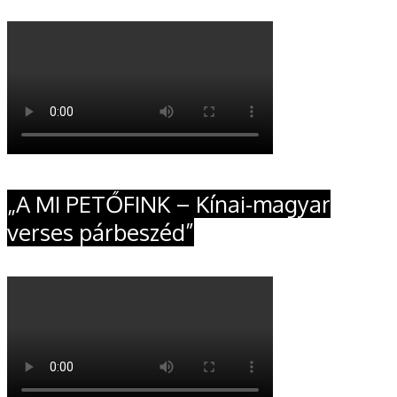
„A MI PETŐFINK – Kínai-magyar
verses párbeszéd”