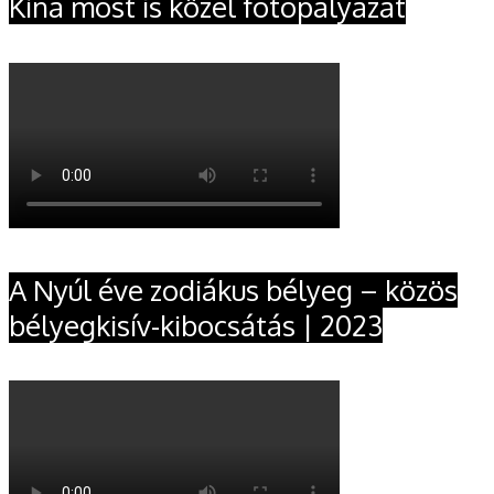
Kína most is közel fotópályázat
A Nyúl éve zodiákus bélyeg – közös
bélyegkisív-kibocsátás | 2023