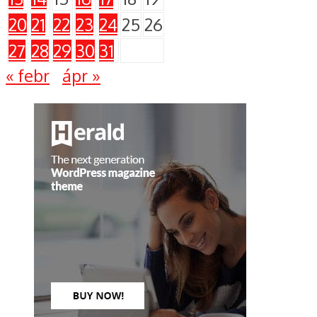
20
21
22
23
24
25
26
27
28
29
30
31
« febr
ápr »