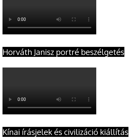
Horváth Janisz portré beszélgetés
Kínai írásjelek és civilizáció kiállítás